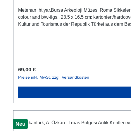
Metehan Ihtiyar,Bursa Arkeoloji Müzesi Roma Sikkeler
colour and b/w-figs., 23,5 x 16,5 cm; kartoniert/hard
Kultur und Tourismus der Republik Türkei aus dem B
Rückseitenmotive dieser im Archäologischen Museum Bu
Entwicklung im 1. Jahrhundert n. Chr. bis hin zum 4. Ja
Regulärer Preis:
69,00 €
Preise inkl. MwSt. zzgl. Versandkosten
Neu