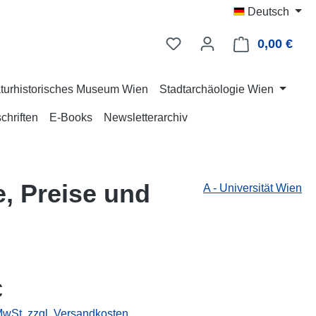
Deutsch
0,00 €
Ware
turhistorisches Museum Wien
Stadtarchäologie Wien
chriften
E-Books
Newsletterarchiv
, Preise und
A - Universität Wien
eis:
€
 MwSt. zzgl. Versandkosten