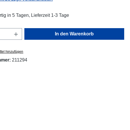
ig in 5 Tagen, Lieferzeit 1-3 Tage
Anzahl: Gib den gewünschten Wert ein oder
In den Warenkorb
tel hinzufügen
mmer:
211294