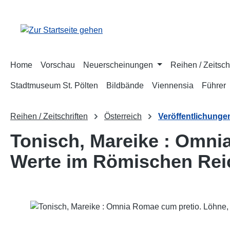
m Hauptinhalt springen
Zur Suche springen
Zur Hauptnavigation springen
Home
Vorschau
Neuerscheinungen
Reihen / Zeitsch
Stadtmuseum St. Pölten
Bildbände
Viennensia
Führer
Reihen / Zeitschriften
Österreich
Veröffentlichungen
Tonisch, Mareike : Omni
Werte im Römischen Rei
Bildergalerie überspringen