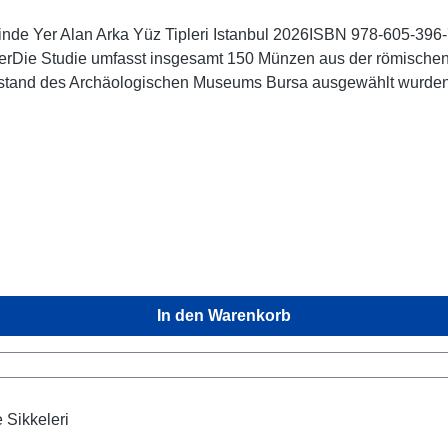
inde Yer Alan Arka Yüz Tipleri Istanbul 2026ISBN 978-605-396-
coverDie Studie umfasst insgesamt 150 Münzen aus der römischen
estand des Archäologischen Museums Bursa ausgewählt wurden. 
rsa aufbewahrten Münzen und beleuchtet deren historische, pol
hrhundert n. Chr.
In den Warenkorb