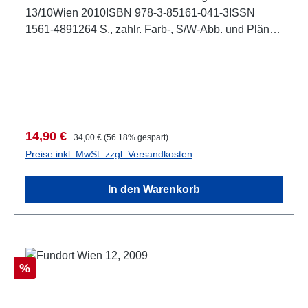
13/10Wien 2010ISBN 978-3-85161-041-3ISSN
1561-4891264 S., zahlr. Farb-, S/W-Abb. und Pläne
im Text, 29,7 x 21 cm, kartoniert
Verkaufspreis:
Regulärer Preis:
14,90 €
34,00 €
(56.18% gespart)
Preise inkl. MwSt. zzgl. Versandkosten
In den Warenkorb
Rabatt
%