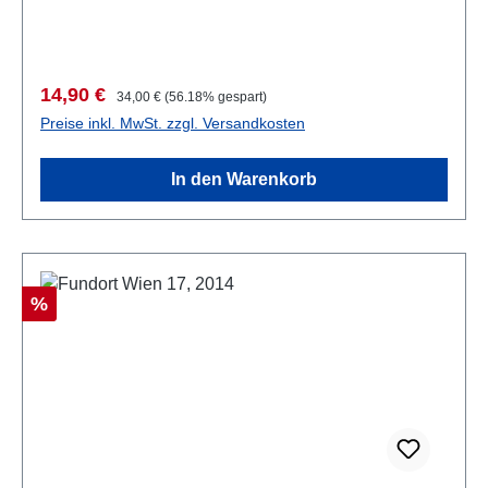
Verkaufspreis:
Regulärer Preis:
14,90 €
34,00 €
(56.18% gespart)
Preise inkl. MwSt. zzgl. Versandkosten
In den Warenkorb
Rabatt
%