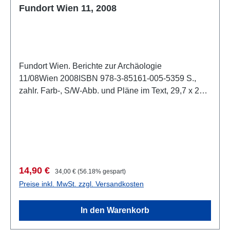
Fundort Wien 11, 2008
Fundort Wien. Berichte zur Archäologie
11/08Wien 2008ISBN 978-3-85161-005-5359 S.,
zahlr. Farb-, S/W-Abb. und Pläne im Text, 29,7 x 21
cm, kartoniert
Verkaufspreis:
Regulärer Preis:
14,90 €
34,00 €
(56.18% gespart)
Preise inkl. MwSt. zzgl. Versandkosten
In den Warenkorb