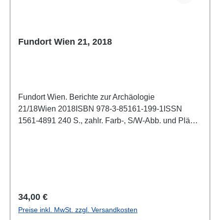
Fundort Wien 21, 2018
Fundort Wien. Berichte zur Archäologie
21/18Wien 2018ISBN 978-3-85161-199-1ISSN
1561-4891 240 S., zahlr. Farb-, S/W-Abb. und Pläne
im Text, 29,7 x 21 cm; kartoniert
Regulärer Preis:
34,00 €
Preise inkl. MwSt. zzgl. Versandkosten