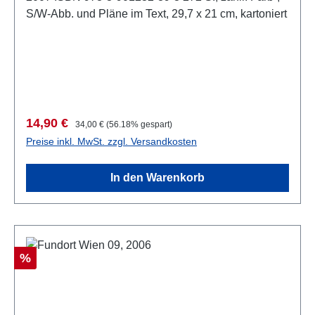
S/W-Abb. und Pläne im Text, 29,7 x 21 cm, kartoniert
Verkaufspreis:
Regulärer Preis:
14,90 €
34,00 €
(56.18% gespart)
Preise inkl. MwSt. zzgl. Versandkosten
In den Warenkorb
Rabatt
%