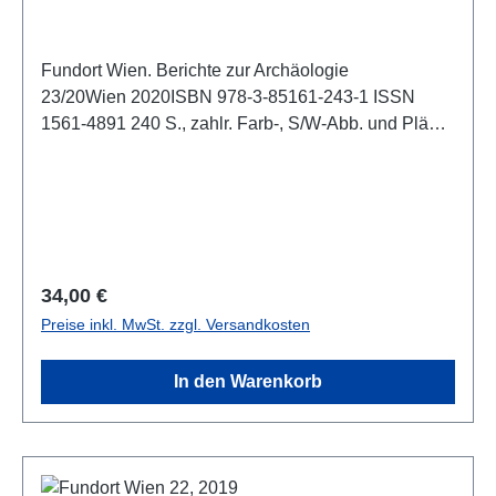
Fundort Wien. Berichte zur Archäologie
23/20Wien 2020ISBN 978-3-85161-243-1 ISSN
1561-4891 240 S., zahlr. Farb-, S/W-Abb. und Pläne
im Text, 29,7 x 21 cm; kartoniert
Regulärer Preis:
34,00 €
Preise inkl. MwSt. zzgl. Versandkosten
In den Warenkorb