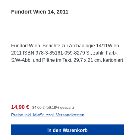
Fundort Wien 14, 2011
Fundort Wien. Berichte zur Archäologie 14/11Wien
2011 ISBN 978-3-85161-059-8279 S., zahlr. Farb-,
S/W-Abb. und Pläne im Text, 29,7 x 21 cm, kartoniert
Verkaufspreis:
Regulärer Preis:
14,90 €
34,00 €
(56.18% gespart)
Preise inkl. MwSt. zzgl. Versandkosten
In den Warenkorb