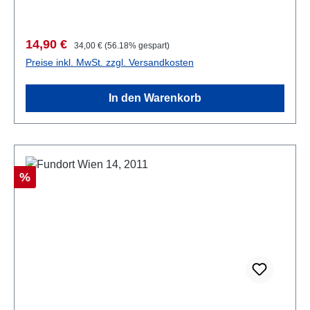
Verkaufspreis:
Regulärer Preis:
14,90 €
34,00 €
(56.18% gespart)
Preise inkl. MwSt. zzgl. Versandkosten
In den Warenkorb
Rabatt
%