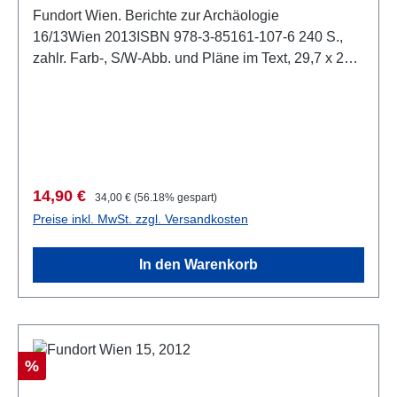
Fundort Wien. Berichte zur Archäologie
16/13Wien 2013ISBN 978-3-85161-107-6 240 S.,
zahlr. Farb-, S/W-Abb. und Pläne im Text, 29,7 x 21
cm, kartoniert
Verkaufspreis:
Regulärer Preis:
14,90 €
34,00 €
(56.18% gespart)
Preise inkl. MwSt. zzgl. Versandkosten
In den Warenkorb
Rabatt
%