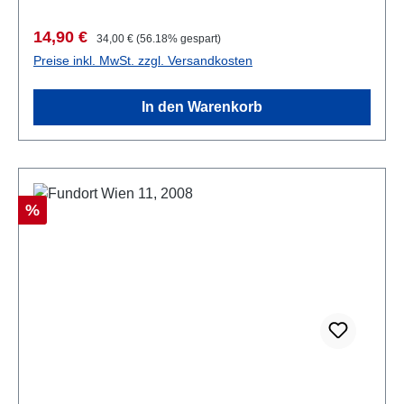
Verkaufspreis:
Regulärer Preis:
14,90 €
34,00 €
(56.18% gespart)
Preise inkl. MwSt. zzgl. Versandkosten
In den Warenkorb
Rabatt
%