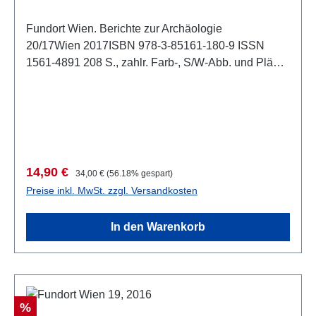
Fundort Wien. Berichte zur Archäologie
20/17Wien 2017ISBN 978-3-85161-180-9 ISSN
1561-4891 208 S., zahlr. Farb-, S/W-Abb. und Pläne
im Text, 29,7 x 21 cm; kartoniert
Verkaufspreis:
Regulärer Preis:
14,90 €
34,00 €
(56.18% gespart)
Preise inkl. MwSt. zzgl. Versandkosten
In den Warenkorb
Rabatt
%