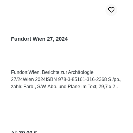
Fundort Wien 27, 2024
Fundort Wien. Berichte zur Archäologie
27/24Wien 2024ISBN 978-3-85161-316-2368 S./pp.,
zahlr. Farb-, S/W-Abb. und Pläne im Text, 29,7 x 21
cm; kartoniert/hardcover
Regulärer Preis:
Ab
30,00 €