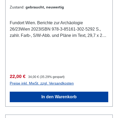
Zustand:
gebraucht, neuwertig
Fundort Wien. Berichte zur Archäologie
26/23Wien 2023ISBN 978-3-85161-302-5292 S.,
zahlr. Farb-, S/W-Abb. und Pläne im Text, 29,7 x 21
cm; kartoniert
Verkaufspreis:
Regulärer Preis:
22,00 €
34,00 €
(35.29% gespart)
Preise inkl. MwSt. zzgl. Versandkosten
In den Warenkorb