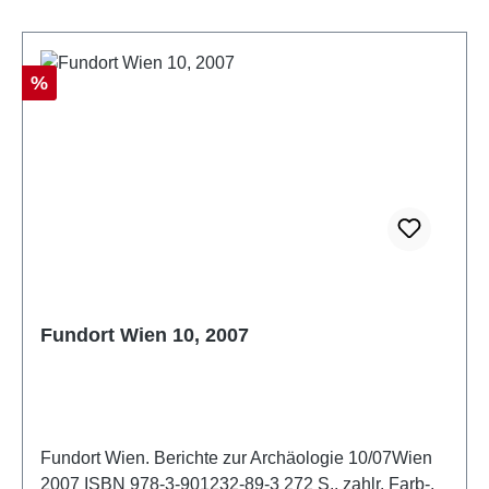
Rabatt
%
Fundort Wien 10, 2007
Fundort Wien. Berichte zur Archäologie 10/07Wien
2007 ISBN 978-3-901232-89-3 272 S., zahlr. Farb-,