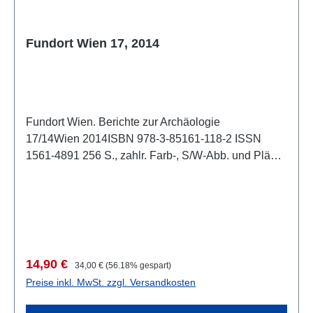
Fundort Wien 17, 2014
Fundort Wien. Berichte zur Archäologie
17/14Wien 2014ISBN 978-3-85161-118-2 ISSN
1561-4891 256 S., zahlr. Farb-, S/W-Abb. und Pläne
im Text, 29,7 x 21 cm, kartoniert
Verkaufspreis:
Regulärer Preis:
14,90 €
34,00 €
(56.18% gespart)
Preise inkl. MwSt. zzgl. Versandkosten