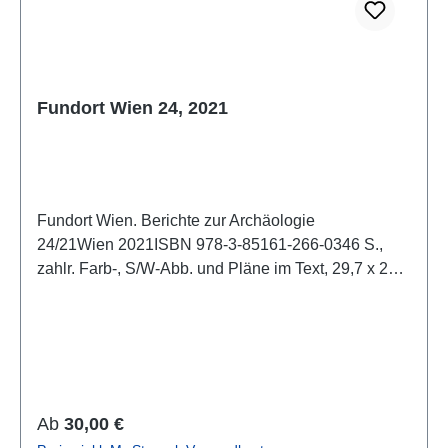
Fundort Wien 24, 2021
Fundort Wien. Berichte zur Archäologie
24/21Wien 2021ISBN 978-3-85161-266-0346 S.,
zahlr. Farb-, S/W-Abb. und Pläne im Text, 29,7 x 21
cm; kartoniertAuch als E-Book erhältlich
Regulärer Preis:
Ab
30,00 €