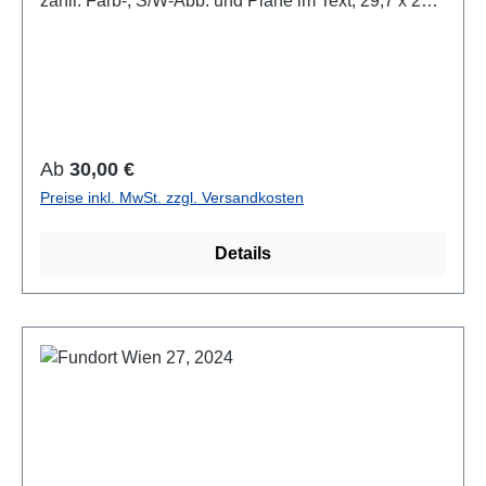
zahlr. Farb-, S/W-Abb. und Pläne im Text, 29,7 x 21
cm; kartoniert/hardcover
Regulärer Preis:
Ab
30,00 €
Preise inkl. MwSt. zzgl. Versandkosten
Details