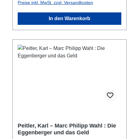
Preise inkl. MwSt. zzgl. Versandkosten
Sprache stiftet Identität und
fördert Zusammengehörigkeit, Schrift verbreitet
In den Warenkorb
Gedanken und bewahrt ein kulturelles
Gedächtnis.Die Ausstellung zum
multilingualen Ägypten zeigt anhand
zahlreicher Papyri die verschiedenen
Sprachen, die von ca. 1500 v. Chr. bis 1000 n.
Chr. im Land am Nil gesprochen und
geschrieben wurden, sowie deren Einfluss auf
Verwaltung, Kultur und Gesellschaft, wie etwa
die Kommunikation zwischen Herrschern und
Beherrschten oder die Rolle der Priester und
Kulte bei der Bewahrung der religiösen
Identität.
Peitler, Karl – Marc Philipp Wahl : Die
Eggenberger und das Geld