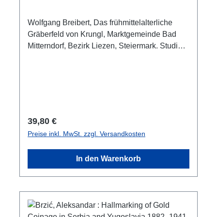
Studien zum Frühmittelalter im
Ostalpenraum
Wolfgang Breibert, Das frühmittelalterliche
Gräberfeld von Krungl, Marktgemeinde Bad
Mitterndorf, Bezirk Liezen, Steiermark. Studien
zum Frühmittelalter im Ostalpenraum(Schild
von Steier, Beiheft 12)(Forschungen zur
geschichtlichen Landeskunde der Steiermark,
97)Graz 2022ISBN 978-3-901251-61-0ISSN
2078-0141329 S./pp., zahlr. Farb- und S/W-
Abb./num. colour and b/w-figs., 29,7 x 21 cm;
Regulärer Preis:
39,80 €
broschiert
Preise inkl. MwSt. zzgl. Versandkosten
In den Warenkorb