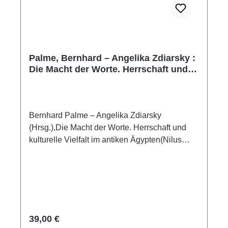
Palme, Bernhard – Angelika Zdiarsky :
Die Macht der Worte. Herrschaft und
kulturelle Vielfalt im antiken Ägypten
Bernhard Palme – Angelika Zdiarsky
(Hrsg.),Die Macht der Worte. Herrschaft und
kulturelle Vielfalt im antiken Ägypten(Nilus
29)Wien 2025ISBN 978-3-85161-324-7161
S./pp., zahlr. Farb- und S/W-Abb. / num. colour
and b/w-figs., 24 x 17 cm; englisch Broschur /
softcover Sprache ist die zentrale
Ausdrucksform des Menschen, Schrift die
wichtigste Kulturtechnik zur Kommunikation
Regulärer Preis:
39,00 €
und Wissensvermittlung. Eine gemeinsame