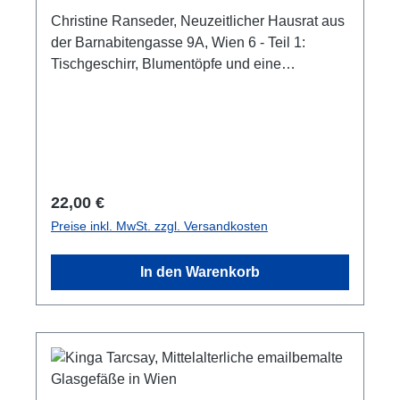
Christine Ranseder, Neuzeitlicher Hausrat aus
der Barnabitengasse 9A, Wien 6 - Teil 1:
Tischgeschirr, Blumentöpfe und eine
Tabakpfeife (e-book) Artikel aus Fundort Wien
27, 2024 (PDF)ISBN 978-3-85161-217-9112
S., zahlr. Farb- und S/W-Abb.
Regulärer Preis:
22,00 €
Preise inkl. MwSt. zzgl. Versandkosten
In den Warenkorb