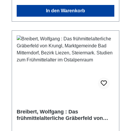
die Gesellschaft für Landeskunde und
In den Warenkorb
Denkmalpflege Oberösterreich haben sich
zusammengefunden, um Herrn Priv.-Doz. Dr.
Bernhard Prokisch diese Festschrift zum
Übertritt in den Ruhestand zu widmen. Der
Titel spricht eine der Grundhaltungen seines
beruflichen und wissenschaftlichen Lebens an:
stets PRO RE (immer für die Sache). Die
zahlreichen und vielfältigen Beiträge
dokumentieren sein wissenschaftliches
Interesse und Wirken.
Breibert, Wolfgang : Das
frühmittelalterliche Gräberfeld von
Krungl, Marktgemeinde Bad
Mitterndorf, Bezirk Liezen, Steiermark.