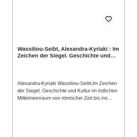
Wassiliou-Seibt, Alexandra-Kyriaki : Im
Zeichen der Siegel. Geschichte und
Kultur im östlichen Mittelmeerraum
von römischer Zeit bis ins Mittelalter
Alexandra-Kyriaki Wassiliou-Seibt,Im Zeichen
der Siegel. Geschichte und Kultur im östlichen
Mittelmeerraum von römischer Zeit bis ins
Mittelalter(Nilus 31)Wien 2026ISBN 978-3-
85161-339-1109 S./pp., zahlr. Farb- und S/W-
Abb. / num. colour and b/w-figs., 24 x 17 cm;
englisch Broschur / softcoverBereits in
prähistorischer Zeit waren Siegel Objekte