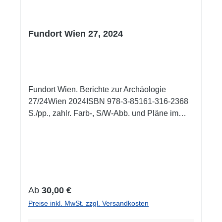
Fundort Wien 27, 2024
Fundort Wien. Berichte zur Archäologie
27/24Wien 2024ISBN 978-3-85161-316-2368
S./pp., zahlr. Farb-, S/W-Abb. und Pläne im
Text, 29,7 x 21 cm; kartoniert/hardcover
Regulärer Preis:
Ab
30,00 €
Preise inkl. MwSt. zzgl. Versandkosten