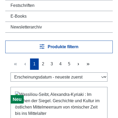
Festschriften
E-Books
Newsletterarchiv
Produkte filtern
Seite
Seite
Seite
Seite
Seite
1
2
3
4
5
Neu