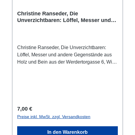
Christine Ranseder, Die
Unverzichtbaren: Löffel, Messer und
andere Gegenstände aus Holz und
Bein aus der Werdertorgasse 6, Wien 1
Christine Ranseder, Die Unverzichtbaren:
Löffel, Messer und andere Gegenstände aus
Holz und Bein aus der Werdertorgasse 6, Wien
1 (e-book) Artikel aus Fundort Wien 27, 2024
(PDF)ISBN 978-3-85161-217-937 S., zahlr.
Farb- und S/W-Abb.
Regulärer Preis:
7,00 €
Preise inkl. MwSt. zzgl. Versandkosten
In den Warenkorb