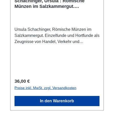
Schachinger, Ursula : Römische
Münzen im Salzkammergut.
Einzelfunde und Hortfunde als
Zeugnisse von Handel, Verkehr und
Krisenzeiten
Ursula Schachinger, Römische Münzen im
Salzkammergut. Einzelfunde und Hortfunde als
Zeugnisse von Handel, Verkehr und
Krisenzeiten (Forschungen zur geschichtlichen
Landeskunde der Steiermark, 102)Graz
2026ISBN 978-3-901251-71-9ISSN 2078-
0141300 S./pp., zahlr. Farb- und S/W-
Abb./num. colour and b/w-figs., 29,7 x 21 cm;
broschiert/softcover
Regulärer Preis:
36,00 €
Preise inkl. MwSt. zzgl. Versandkosten
In den Warenkorb