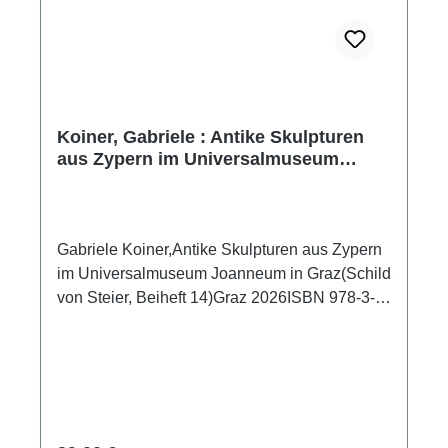
Einzeldokumente, eine komplexe Gesellschaft
zu rekonstruieren?
Koiner, Gabriele : Antike Skulpturen
aus Zypern im Universalmuseum
Joanneum in Graz
Gabriele Koiner,Antike Skulpturen aus Zypern
im Universalmuseum Joanneum in Graz(Schild
von Steier, Beiheft 14)Graz 2026ISBN 978-3-
903179-90-5ISSN 2078-0141187 S./pp., zahlr.
Farb-Abb./num. colour figs., 28 x 22 cm;
broschiert/softcover