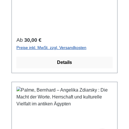
Text, 29,7 x 21 cm; kartoniert/hardcover
Regulärer Preis:
Ab
30,00 €
Preise inkl. MwSt. zzgl. Versandkosten
Details