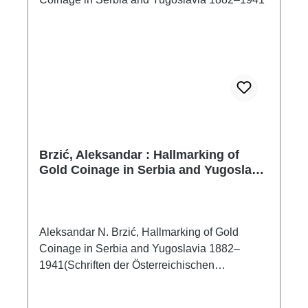
Brzić, Aleksandar : Hallmarking of
Gold Coinage in Serbia and Yugoslavia
1882–1941
Aleksandar N. Brzić, Hallmarking of Gold
Coinage in Serbia and Yugoslavia 1882–
1941(Schriften der Österreichischen
Forschungsgesellschaft für Numismatik, Band
1)Wien 2024ISBN 978-3-9504268-7-8248