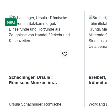
Neu
Schachinger, Ursula :
Breibert
Römische Münzen im
frühmitte
Salzkammergut. Einzelfunde
von Krun
und Hortfunde als Zeugnisse
Bad Mitte
von Handel, Verkehr und
Steierma
Krisenzeiten
Frühmitte
Ursula Schachinger, Römische
Wolfgang B