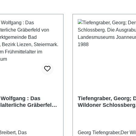
, Wolfgang : Das
Tiefengraber, Georg; 
lalterliche Gräberfeld
Wildoner Schlossberg.
gl, Marktgemeinde
Ausgrabungen des
rndorf, Bezirk Liezen,
Landesmuseums Joa
rk. Studien zum
1985-1988
lalter im
reibert, Das
Georg Tiefengraber,Der Wi