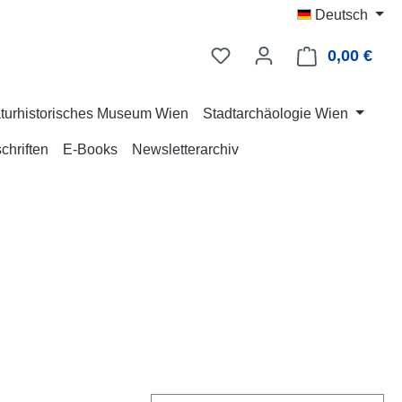
Deutsch
0,00 €
Ware
turhistorisches Museum Wien
Stadtarchäologie Wien
chriften
E-Books
Newsletterarchiv