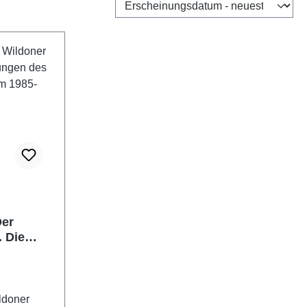
Der
 Die
nneum
ldoner