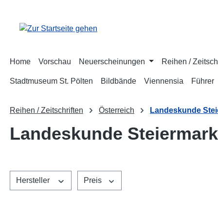
m Hauptinhalt springen
Zur Suche springen
Zur Hauptnavigation springen
Home
Vorschau
Neuerscheinungen
Reihen / Zeitsch
Stadtmuseum St. Pölten
Bildbände
Viennensia
Führer
Reihen / Zeitschriften
Österreich
Landeskunde Stei
Landeskunde Steiermark
Hersteller
Preis