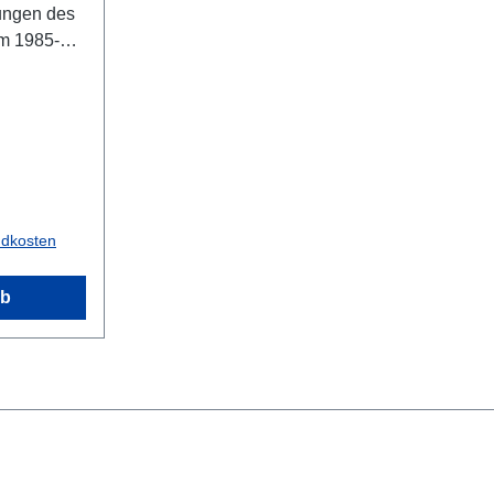
ungen des
m 1985-
nd 2:
on Steier,
r
nde der
ISBN 978-
-0141Band
 S/W-Abb.,
ndkosten
 2: 348 S.,
 28 x 22
rb