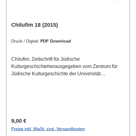
Chilufim 18 (2015)
Druck / Digital:
PDF Download
Chilufim. Zeitschrift für Jüdische
Kulturgeschichteherausgegeben vom Zentrum für
Jüdische Kulturgeschichte der Universität
SalzburgSonderheft "Der Gaza-Krieg 2014 und sein
Widerhall in Europa. Pro-Palästina-Demonstrationen
und Antisemitismus-Debatten"herausgegeben von
Helga EmbacherBand 18, 2015ISSN 1817-
9223ISBN 978-3-85161-137-3IV, 270 S. mit 8
Farbabb.
Regulärer Preis:
9,00 €
Preise inkl. MwSt. zzgl. Versandkosten