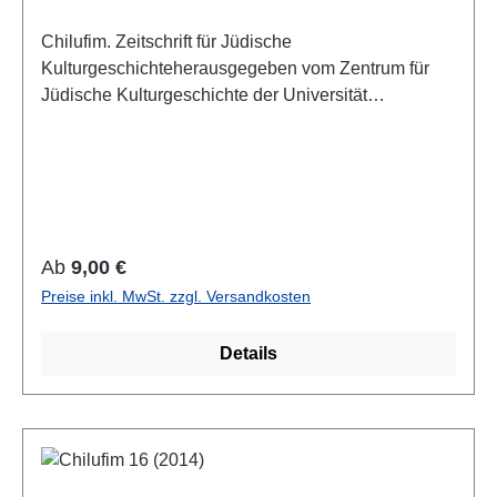
Chilufim. Zeitschrift für Jüdische
Kulturgeschichteherausgegeben vom Zentrum für
Jüdische Kulturgeschichte der Universität
SalzburgBand 19, 2015ISSN 1817-9223ISBN 978-
3-85161-140-3IV, 186 S. mit 8 Farbabb., 21 x 14,8
cm; broschiertAuch als E-Book erhältlich
Regulärer Preis:
Ab
9,00 €
Preise inkl. MwSt. zzgl. Versandkosten
Details