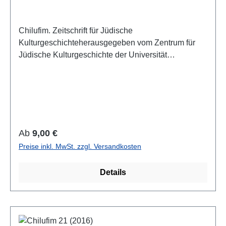
Chilufim. Zeitschrift für Jüdische
Kulturgeschichteherausgegeben vom Zentrum für
Jüdische Kulturgeschichte der Universität
SalzburgBand 20, 2016ISSN 1817-9223ISBN 978-
3-85161-158-8IV, 168 S. mit 1 Farbabb., 21 x 14,8
cm; broschiertAuch als E-Book erhältlich
Regulärer Preis:
Ab
9,00 €
Preise inkl. MwSt. zzgl. Versandkosten
Details