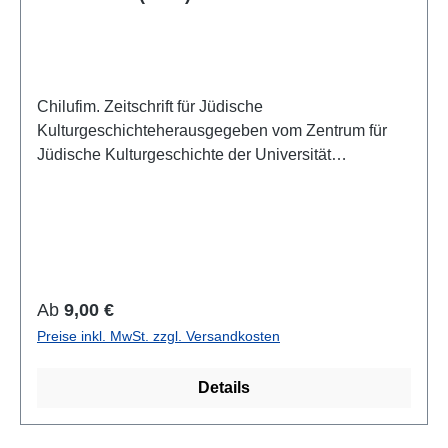
Chilufim. Zeitschrift für Jüdische
Kulturgeschichteherausgegeben vom Zentrum für
Jüdische Kulturgeschichte der Universität
SalzburgBand 27, 2020 (2021)ISSN 1817-
9223ISBN 978-3-85161-241-7IV + 129 S., 21 x 14,8
cm; broschiertAuch als E-Book erhältlich
Regulärer Preis:
Ab
9,00 €
Preise inkl. MwSt. zzgl. Versandkosten
Details