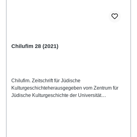
Chilufim 28 (2021)
Chilufim. Zeitschrift für Jüdische
Kulturgeschichteherausgegeben vom Zentrum für
Jüdische Kulturgeschichte der Universität
SalzburgBand 28, 2021 (2022)ISSN 1817-
9223ISBN 978-3-85161-273-8IV + 124 S., 21 x 14,8
cm; broschiertAuch als E-Book erhältlich