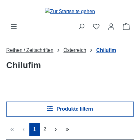
Zum Hauptinhalt springen
Ware
Reihen / Zeitschriften
Österreich
Chilufim
Chilufim
Produkte filtern
Seite
Seite
1
2