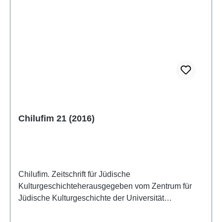
Chilufim 21 (2016)
Chilufim. Zeitschrift für Jüdische
Kulturgeschichteherausgegeben vom Zentrum für
Jüdische Kulturgeschichte der Universität
SalzburgBand 21, 2016 (2017)ISSN 1817-
9223ISBN 978-3-85161-173-1IV + 182 S. mit 1