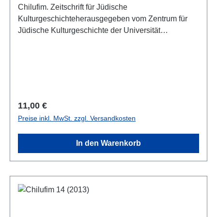
Chilufim. Zeitschrift für Jüdische
Kulturgeschichteherausgegeben vom Zentrum für
Jüdische Kulturgeschichte der Universität
SalzburgSonderheft "Übersetzung und Jüdische
Kulturgeschichte"herausgegeben von Armin
EidherrBand 15, 2013ISSN 1817-9223ISBN 978-3-
85161-112-0IV, 231 S., 21 x 14,8 cm; broschiert
Regulärer Preis:
11,00 €
Preise inkl. MwSt. zzgl. Versandkosten
In den Warenkorb