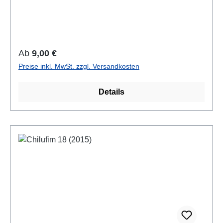
Farbabb., 21 x 14,8 cm; broschiertAuch als E-Book
erhältlich
Regulärer Preis:
Ab
9,00 €
Preise inkl. MwSt. zzgl. Versandkosten
Details