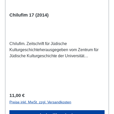
Chilufim 17 (2014)
Chilufim. Zeitschrift für Jüdische
Kulturgeschichteherausgegeben vom Zentrum für
Jüdische Kulturgeschichte der Universität
SalzburgBand 17, 2014ISSN 1817-9223ISBN 978-
3-85161-122-9IV, 209 S., 21 x 14,8 cm; broschiert
Regulärer Preis:
11,00 €
Preise inkl. MwSt. zzgl. Versandkosten