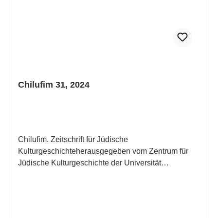
Chilufim 31, 2024
Chilufim. Zeitschrift für Jüdische
Kulturgeschichteherausgegeben vom Zentrum für
Jüdische Kulturgeschichte der Universität
SalzburgBand 31, 2024 (2025)ISSN 1817-
9223ISBN 978-3-85161-321-6IV + 118 S./pp., 21 x
14,8 cm; broschiert/paperbackAuch als E-Book
erhältlich