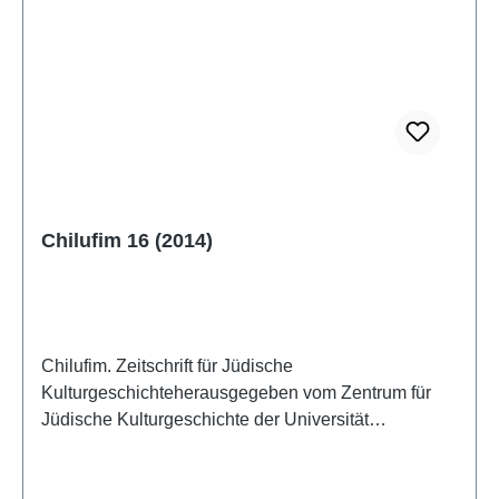
Chilufim 16 (2014)
Chilufim. Zeitschrift für Jüdische
Kulturgeschichteherausgegeben vom Zentrum für
Jüdische Kulturgeschichte der Universität
SalzburgBand 16, 2014ISSN 1817-9223ISBN 978-
3-85161-068-0IV, 197 S., 21 x 14,8 cm; broschiert