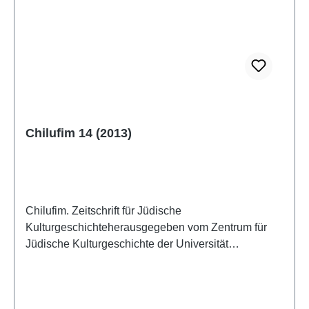
Chilufim 14 (2013)
Chilufim. Zeitschrift für Jüdische
Kulturgeschichteherausgegeben vom Zentrum für
Jüdische Kulturgeschichte der Universität
SalzburgBand 14, 2013ISSN 1817-9223ISBN 978-
3-85161-098-7IV, 165 S., 21 x 14,8 cm; broschiert