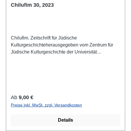
Chilufim 30, 2023
Chilufim. Zeitschrift für Jüdische
Kulturgeschichteherausgegeben vom Zentrum für
Jüdische Kulturgeschichte der Universität
SalzburgBand 30, 2023 (2024)ISSN 1817-
9223ISBN 978-3-85161-308-7IV + 92 S./pp., 21 x
14,8 cm; broschiert/paperbackAuch als E-Book
erhältlich
Regulärer Preis:
Ab
9,00 €
Preise inkl. MwSt. zzgl. Versandkosten
Details