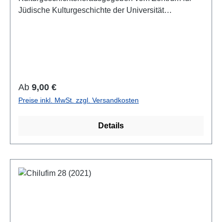
Jüdische Kulturgeschichte der Universität
SalzburgBand 29, 2022 (2023)ISSN 1817-
9223ISBN 978-3-85161-293-6IV + 127 S., 21 x 14,8
cm; broschiertAuch als E-Book erhältlich
Regulärer Preis:
Ab
9,00 €
Preise inkl. MwSt. zzgl. Versandkosten
Details