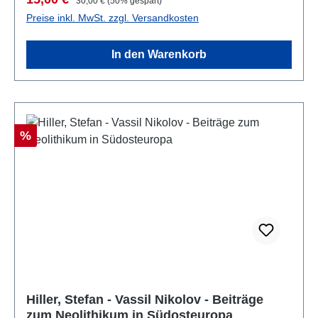
30,00 €
(50% gespart)
Preise inkl. MwSt. zzgl. Versandkosten
In den Warenkorb
Rabatt
%
Hiller, Stefan - Vassil Nikolov - Beiträge
zum Neolithikum in Südosteuropa