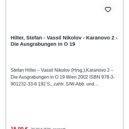
Hiller, Stefan - Vassil Nikolov - Karanovo 2 -
Die Ausgrabungen in O 19
Stefan Hiller – Vassil Nikolov (Hrsg.),Karanovo 2 –
Die Ausgrabungen in O 19 Wien 2002 ISBN 978-3-
901232-33-6 192 S., zahlr. S/W-Abb. und
Zeichnungen, 29,7 x 21 cm; kartoniert
Verkaufspreis:
Regulärer Preis:
15,00 €