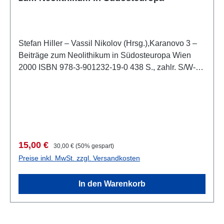
Stefan Hiller – Vassil Nikolov (Hrsg.),Karanovo 3 –
Beiträge zum Neolithikum in Südosteuropa Wien
2000 ISBN 978-3-901232-19-0 438 S., zahlr. S/W-
Abb., 29,7 x 21 cm; kartoniert Beschreibung: Dieser
Band enthält, neben weiteren Beiträgen, die
Referate des Internationalen Symposiums "Tell
Karanovo 1947-1997. Das Neolithikum in
Südosteuropa" veranstaltet vom Archäologischen
Institut der Bulgarischen Akademie der
Verkaufspreis:
Regulärer Preis:
15,00 €
30,00 €
(50% gespart)
Wissenschaften, dem Archäologischen Institut der
Preise inkl. MwSt. zzgl. Versandkosten
Universität Salzburg und dem Historischen Museum
Nova Zagora, vom 6.-9. Oktober 1997 in Karanovo.
In den Warenkorb