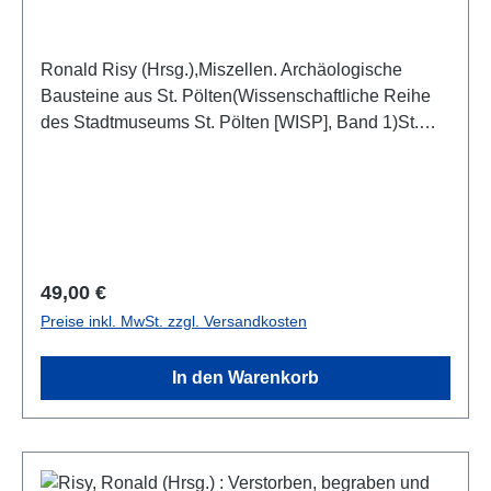
Ronald Risy (Hrsg.),Miszellen. Archäologische
Bausteine aus St. Pölten(Wissenschaftliche Reihe
des Stadtmuseums St. Pölten [WISP], Band 1)St.
Pölten 2021ISBN 978-3-9503280-8-0280 S. m. zahlr.
Farb- und S/W-Abb., 29,7 x 21 cm; broschiert
Regulärer Preis:
49,00 €
Preise inkl. MwSt. zzgl. Versandkosten
In den Warenkorb