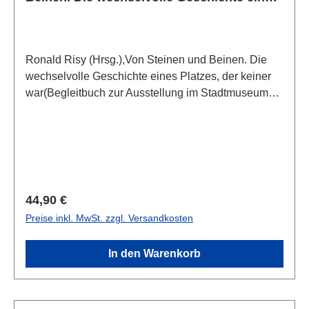
Platzes, der keiner war.
Ronald Risy (Hrsg.),Von Steinen und Beinen. Die
wechselvolle Geschichte eines Platzes, der keiner
war(Begleitbuch zur Ausstellung im Stadtmuseum
St. Pölten, 3.5.2024 - 2.11.2025)St. Pölten 2024ISBN
978-3-9505220-4-4320 S. m. zahlr. Farb- und S/W-
Abb., 22,5 x 21,5 cm; kartoniert/hardcover
Regulärer Preis:
44,90 €
Preise inkl. MwSt. zzgl. Versandkosten
In den Warenkorb