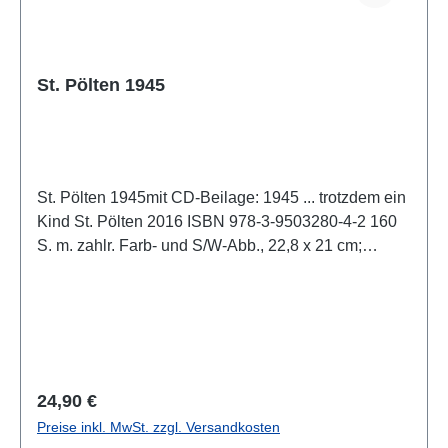
St. Pölten 1945
St. Pölten 1945mit CD-Beilage: 1945 ... trotzdem ein
Kind St. Pölten 2016 ISBN 978-3-9503280-4-2 160
S. m. zahlr. Farb- und S/W-Abb., 22,8 x 21 cm;
kartoniert
Regulärer Preis:
24,90 €
Preise inkl. MwSt. zzgl. Versandkosten