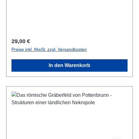
22,8 x 21 cm; kartoniert
Regulärer Preis:
29,00 €
Preise inkl. MwSt. zzgl. Versandkosten
In den Warenkorb