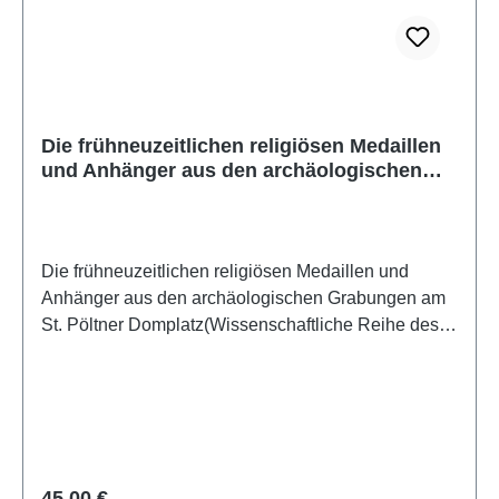
Die frühneuzeitlichen religiösen Medaillen
und Anhänger aus den archäologischen
Grabungen am St. Pöltner Domplatz
Die frühneuzeitlichen religiösen Medaillen und
Anhänger aus den archäologischen Grabungen am
St. Pöltner Domplatz(Wissenschaftliche Reihe des
Stadtmuseums St. Pölten [WISP], Band 3)St. Pölten
2025ISBN 978-3-9505220-5-1244 S./pp., zahlr.
Farb- und S/W-Abb./num. colour and b/w-figs., 29,7 x
21 cm; broschiert/softcover
Regulärer Preis:
45,00 €