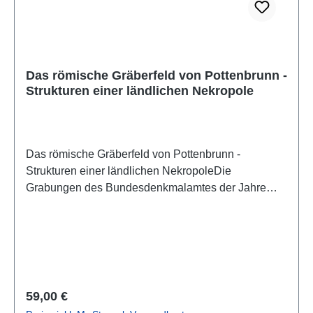
Das römische Gräberfeld von Pottenbrunn -
Strukturen einer ländlichen Nekropole
Das römische Gräberfeld von Pottenbrunn -
Strukturen einer ländlichen NekropoleDie
Grabungen des Bundesdenkmalamtes der Jahre
2000-2002(Wissenschaftliche Reihe des
Stadtmuseums St. Pölten [WISP], Band 2)St. Pölten
2023ISBN 978-3-9505220-2-0428 S. m. zahlr. Farb-
und S/W-Abb., 29,7 x 21 cm; broschiert
Regulärer Preis:
59,00 €