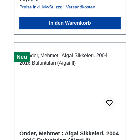
the trilogy of ancient coins preserved at the
Preise inkl. MwSt. zzgl. Versandkosten
National Archaeological Museum of Arezzo.
Following the two volumes on Roman coins,
In den Warenkorb
this volume presents coins from Italy prior to
its unification by Rome, as well as coins from
Spain, Gaul, Greece, Asia Minor and North
Africa. The collection of Etruscan coins is of
great value.
Neu
Önder, Mehmet : Aigai Sikkeleri. 2004