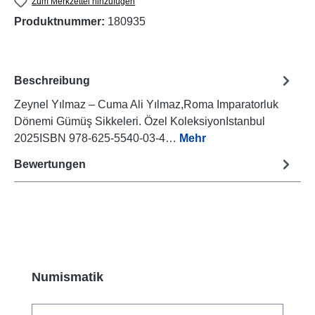
Zum Merkzettel hinzufügen
Produktnummer:
180935
Beschreibung
Zeynel Yılmaz – Cuma Ali Yılmaz,Roma Imparatorluk
Dönemi Gümüş Sikkeleri. Özel KoleksiyonIstanbul
2025ISBN 978-625-5540-03-4…
Mehr
Bewertungen
Produktgalerie überspringen
Numismatik