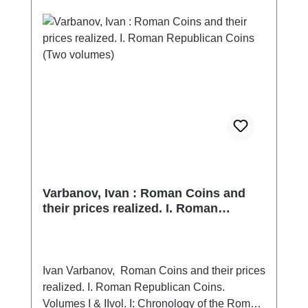
historic and numismatic discussions for each
chapter, as well as catalogue with colored
illustrations of some 746 coins including lots
of rare and unpublished pieces.
Varbanov, Ivan : Roman Coins and
their prices realized. I. Roman
Republican Coins (Two volumes)
Ivan Varbanov, Roman Coins and their prices
realized. I. Roman Republican Coins.
Volumes I & IIvol. I: Chronology of the Roman