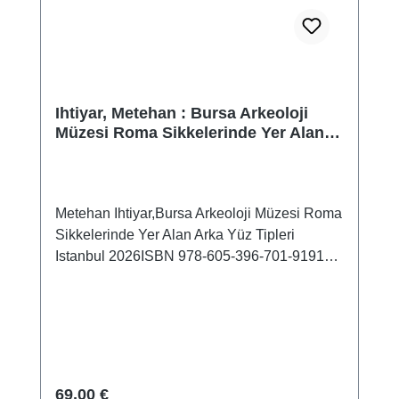
Ihtiyar, Metehan : Bursa Arkeoloji
Müzesi Roma Sikkelerinde Yer Alan
Arka Yüz Tipleri
Metehan Ihtiyar,Bursa Arkeoloji Müzesi Roma
Sikkelerinde Yer Alan Arka Yüz Tipleri
Istanbul 2026ISBN 978-605-396-701-9191
S./pp., zahlr. Farb- und S/W-Abb./num. colour
and b/w-figs., 23,5 x 16,5 cm;
kartoniert/hardcoverDie Studie umfasst
insgesamt 150 Münzen aus der römischen
Kaiserzeit, die mit Genehmigung des
Ministeriums für Kultur und Tourismus der
Regulärer Preis:
69,00 €