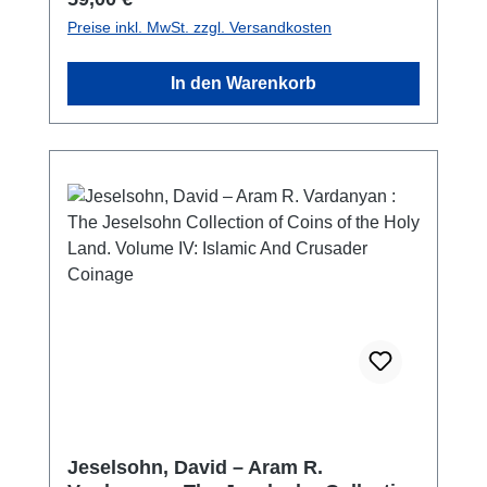
coins from the Roman and Byzantine worlds,
Preise inkl. MwSt. zzgl. Versandkosten
four main categories stand out: Roman coins,
coins from Roman colonies, city coins minted
In den Warenkorb
under Roman rule, and Byzantine coins. The
period covered spans approximately 1,800
years, from the late 4th century BCE, when
the Romans began minting and using coins,
to the coins of the last Byzantine Emperor,
Constantine XI (1449–1453). This book, on
the one hand, presents the economic,
political, socio-cultural, religious, and
mythological traces left by the states that
shaped the Mediterranean region,
accompanied by a wealth of visual material;
on the other hand, it is designed to offer
something of interest to anyone curious about
coins. The book does not focus solely on
coins; it also aims to paint a historical,
Jeselsohn, David – Aram R.
political, social, cultural, and economic