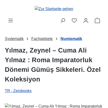
Zum Hauptinhalt springen
Ware
Systematik
Fachgebiete
Numismatik
Yılmaz, Zeynel – Cuma Ali
Yılmaz : Roma Imparatorluk
Dönemi Gümüş Sikkeleri. Özel
Koleksiyon
TR - Zerobooks
Bildergalerie überspringen