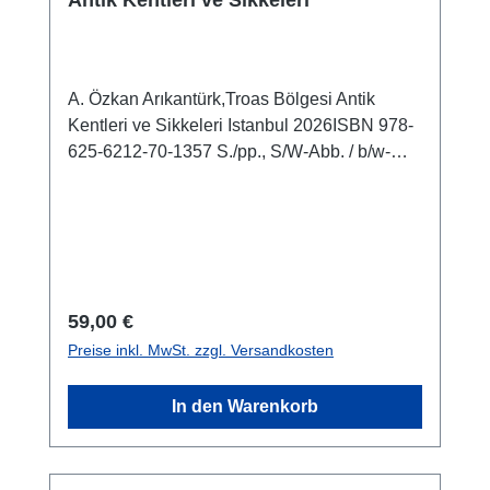
Antik Kentleri ve Sikkeleri
A. Özkan Arıkantürk,Troas Bölgesi Antik
Kentleri ve Sikkeleri Istanbul 2026ISBN 978-
625-6212-70-1357 S./pp., S/W-Abb. / b/w-
figs., 23,5 x 16,5 cm, kartoniert / hardcover
Regulärer Preis:
59,00 €
Preise inkl. MwSt. zzgl. Versandkosten
In den Warenkorb