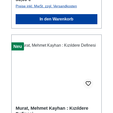
4th–7th centuries AD. Chronologically, the
Preise inkl. MwSt. zzgl. Versandkosten
period addressed in this work covers
approximately 280 years of the evolution of
In den Warenkorb
the Dobrujan region, representing a relatively
narrow temporal unit. Its conclusion coincides
with a phase marked by numerous military
events occurring in the Lower Danube area,
within an environment rife with insecurity,
Neu
such as those that took place during the reign
of Emperor Domitianus. A consequence of
these circumstances is the numerous hoards
of coins hidden during this time, including
those identified in the Istro-Pontic territory.
This upper limit, considered as the
chronological boundary, can be accepted if it
is assumed that the hoards containing
Republican and early Imperial coins
discovered were assembled or buried by this
Murat, Mehmet Kayhan : Kızıldere
date.