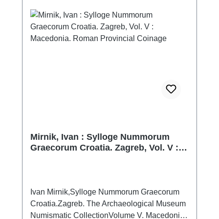
the Nazilli district of Aydın Province. All of the
coins, minted in the central mints of the
Roman Empire, depict 39 different emperors,
empresses, and Caesars. The coins, which
span a period of approximately 229 years,
constitute a hoard accumulated over a long
period of time.
Mirnik, Ivan : Sylloge Nummorum
Graecorum Croatia. Zagreb, Vol. V :
Macedonia. Roman Provincial
Coinage
Ivan Mirnik,Sylloge Nummorum Graecorum
Croatia.Zagreb. The Archaeological Museum
Numismatic CollectionVolume V. Macedonia.