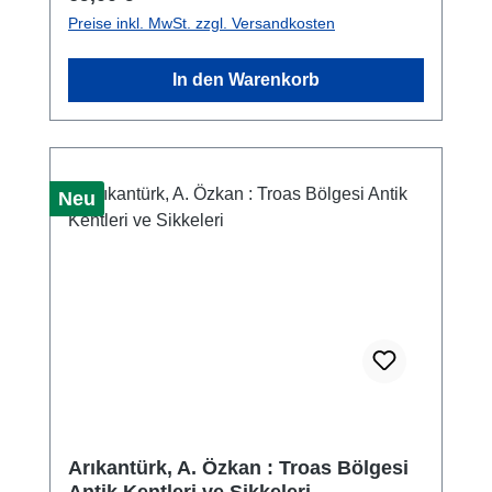
Republik Türkei aus dem Bestand des
Preise inkl. MwSt. zzgl. Versandkosten
Archäologischen Museums Bursa
ausgewählt wurden. Das Buch untersucht die
In den Warenkorb
Ikonografie der Rückseitenmotive dieser im
Archäologischen Museum Bursa
aufbewahrten Münzen und beleuchtet deren
historische, politische und kulturelle Kontexte
von ihrer Entwicklung im 1. Jahrhundert n.
Neu
Chr. bis hin zum 4. Jahrhundert n. Chr.
Arıkantürk, A. Özkan : Troas Bölgesi