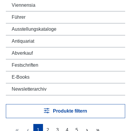
Viennensia
Führer
Ausstellungskataloge
Antiquariat
Abverkauf
Festschriften
E-Books
Newsletterarchiv
Produkte filtern
Seite
Seite
Seite
Seite
Seite
1
2
3
4
5