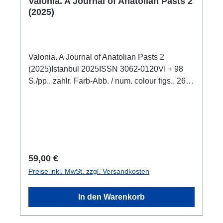
Valonia. A Journal of Anatolian Pasts 2
(2025)
Valonia. A Journal of Anatolian Pasts 2
(2025)Istanbul 2025ISSN 3062-0120VI + 98
S./pp., zahlr. Farb-Abb. / num. colour figs., 26 x
19 cm; broschiert / softcover
Regulärer Preis:
59,00 €
Preise inkl. MwSt. zzgl. Versandkosten
In den Warenkorb