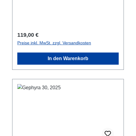
29,7 x 21 cm; kartoniert / hardcover
Regulärer Preis:
119,00 €
Preise inkl. MwSt. zzgl. Versandkosten
In den Warenkorb