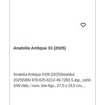
spätrömischer bis früharabische Zeit.
Bleisiegel erhellen über ihre Inschriften
geographische Lebensräume, Gesellschaft,
staatliche und kirchliche Verwaltungsstrukturen
des oströmischen Reiches (324-1453).
Anatolia Antiqua 33 (2025)
Anatolia Antiqua XXIII (2025)Istanbul
2025ISBN 978-625-6212-49-7283 S./pp., zahlr.
S/W-Abb. / num. b/w-figs., 27,5 x 19,5 cm;
broschiert / softcover Table of Contents; Estelle
Galbois – Isabelle Hasselin RousTransferts
techniques, iconographiques et culturels entre