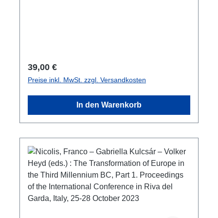
903179-90-5ISSN 2078-0141187 S./pp., zahlr.
Farb-Abb./num. colour figs., 28 x 22 cm;
broschiert/softcover
Regulärer Preis:
39,00 €
Preise inkl. MwSt. zzgl. Versandkosten
In den Warenkorb