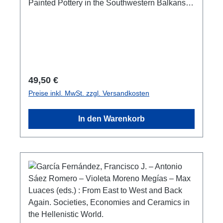
Painted Pottery in the Southwestern Balkans
and Southern ItalyPrag 2026ISSN 1212-
5865146 S./pp., Farb- und S/W-Abb./ colour
and b/w-figs., 27 x 19 cm; broschiert/softcover
Regulärer Preis:
49,50 €
Preise inkl. MwSt. zzgl. Versandkosten
In den Warenkorb