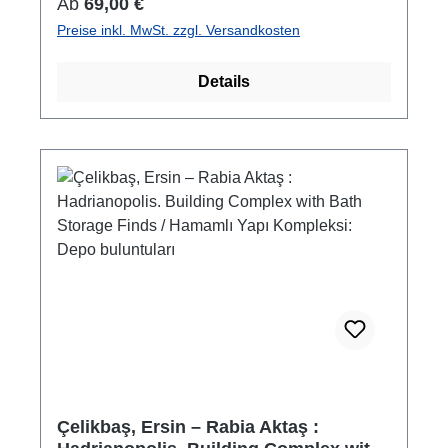
Regulärer Preis:
Ab
69,00 €
kartoniert/hardcover
Preise inkl. MwSt. zzgl. Versandkosten
Details
Çelikbaş, Ersin – Rabia Aktaş :