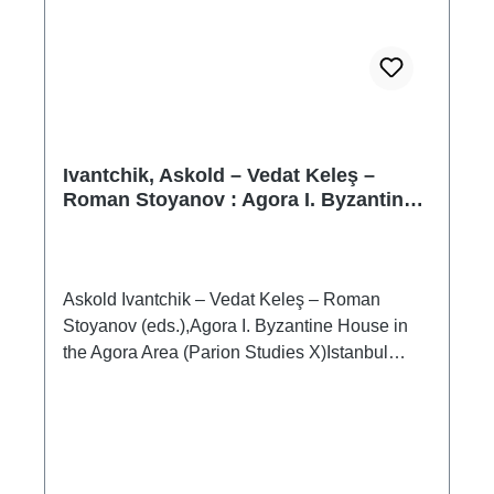
Zusammenhänge gestellt? Wie erlauben uns
Einzeldokumente, eine komplexe Gesellschaft
zu rekonstruieren?
Ivantchik, Askold – Vedat Keleş –
Roman Stoyanov : Agora I. Byzantine
House in the Agora Area
Askold Ivantchik – Vedat Keleş – Roman
Stoyanov (eds.),Agora I. Byzantine House in
the Agora Area (Parion Studies X)Istanbul
2026ISBN 978-625-6212-55-8VIII + 340 S./pp.,
zahlr. Farb- und S/W-Abb./num. colour and
b/w-figs., 29,7 x 21,5 cm;
kartoniert/hardcoverdreisprachig türkisch –
englisch – russischtrilingual turkish – english –