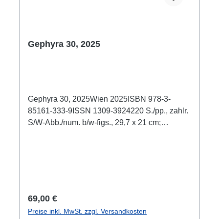
Gephyra 30, 2025
Gephyra 30, 2025Wien 2025ISBN 978-3-
85161-333-9ISSN 1309-3924220 S./pp., zahlr.
S/W-Abb./num. b/w-figs., 29,7 x 21 cm;
broschiert/softcover
Regulärer Preis:
69,00 €
Preise inkl. MwSt. zzgl. Versandkosten