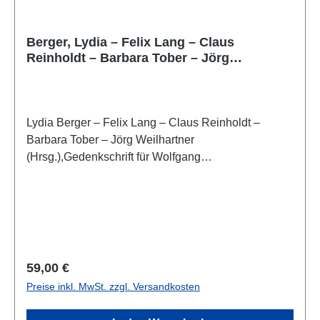
Berger, Lydia – Felix Lang – Claus
Reinholdt – Barbara Tober – Jörg
Weilhartner : Gedenkschrift für Wolfgang
Wohlmayr
Lydia Berger – Felix Lang – Claus Reinholdt –
Barbara Tober – Jörg Weilhartner
(Hrsg.),Gedenkschrift für Wolfgang
Wohlmayr(ARCHAEOPlus 13)Salzburg 2020ISBN
978-3-9504667-3-7546 S., zahlr. Farb- und S/W-
Abb., 29,7 x 21 cm; broschiert
Regulärer Preis:
59,00 €
Preise inkl. MwSt. zzgl. Versandkosten