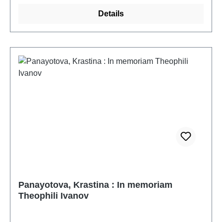
Tabula Gratulatoria belegen, dass es nicht nur uns,
Details
sondern auch vielen Weggefährten, Kolleginnen und
Kollegen, Schülerinnen und Schülern sowie
Freunden ein Anliegen war, Verena Gassner eine
solche Festschrift zu widmen.
Panayotova, Krastina : In memoriam
Theophili Ivanov