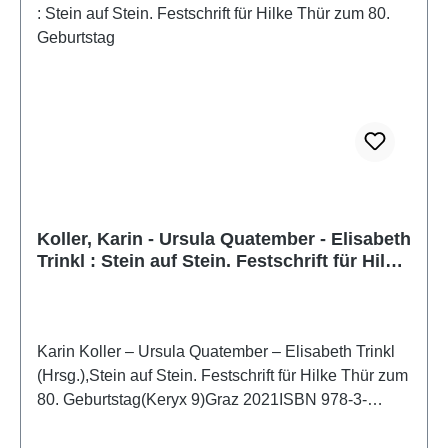
Koller, Karin - Ursula Quatember - Elisabeth
Trinkl : Stein auf Stein. Festschrift für Hilke
Thür zum 80. Geburtstag
Karin Koller – Ursula Quatember – Elisabeth Trinkl
(Hrsg.),Stein auf Stein. Festschrift für Hilke Thür zum
80. Geburtstag(Keryx 9)Graz 2021ISBN 978-3-
902666-82-6316 S., zahlr. Farb- und S/W-Abb., 27 x
19 cm; kartoniert