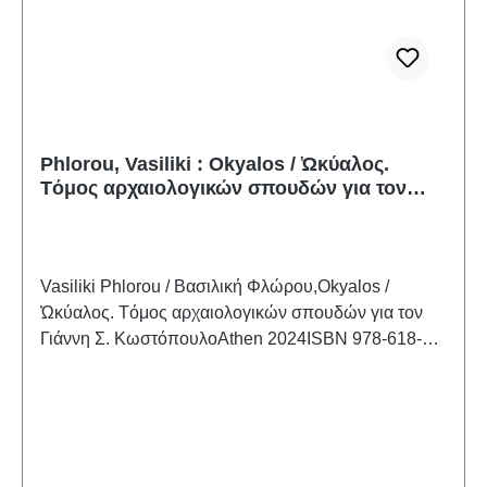
Phlorou, Vasiliki : Okyalos / Ὠκύαλος.
Tόμος αρχαιολογικών σπουδών για τον
Γιάννη Σ. Κωστόπουλο
Vasiliki Phlorou / Βασιλική Φλώρου,Okyalos /
Ὠκύαλος. Tόμος αρχαιολογικών σπουδών για τον
Γιάννη Σ. ΚωστόπουλοAthen 2024ISBN 978-618-
87068-0-4 254 S./pp., zahlr. Farb- und S/W-
Abb./num. colour and b/w-figs., 28 x 22 cm;
kartoniert/hardcover