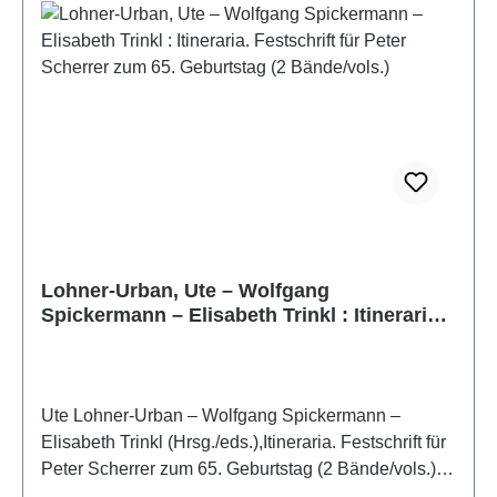
introduction, an easy-to-use plant-finder key, detailed
photos and other information about each plant as
well as a colourful wildlife supplement.
Lohner-Urban, Ute – Wolfgang
Spickermann – Elisabeth Trinkl : Itineraria.
Festschrift für Peter Scherrer zum 65.
Geburtstag (2 Bände/vols.)
Ute Lohner-Urban – Wolfgang Spickermann –
Elisabeth Trinkl (Hrsg./eds.),Itineraria. Festschrift für
Peter Scherrer zum 65. Geburtstag (2 Bände/vols.)I.
Entlang der DonauII. Rund ums Mittelmeer(Keryx