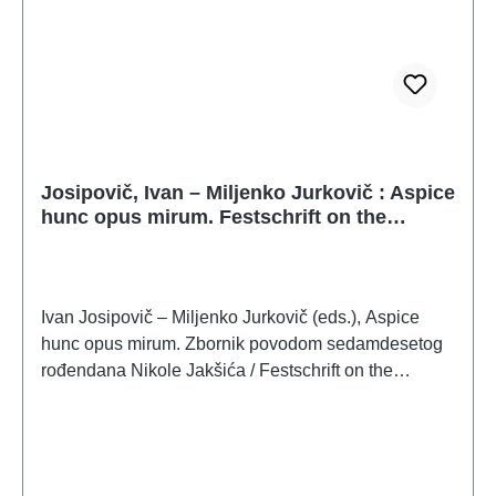
Josipovič, Ivan – Miljenko Jurkovič : Aspice
hunc opus mirum. Festschrift on the
occasion of Nikola Jakšic's 70th birthday
Ivan Josipovič – Miljenko Jurkovič (eds.), Aspice
hunc opus mirum. Zbornik povodom sedamdesetog
rođendana Nikole Jakšića / Festschrift on the
occasion of Nikola Jakšic's 70th birthdayZadar –
Zagreb – Montovun 2020ISBN 978-953-331-304-7
220 S./pp., 233 Farb- und S/W-Abb./num. colour and
b/w-figs., 23,5 x 16,5 cm; broschiert/softcover