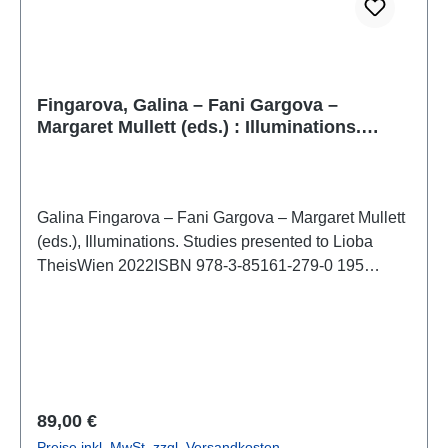
Fingarova, Galina – Fani Gargova –
Margaret Mullett (eds.) : Illuminations.
Studies presented to Lioba Theis
Galina Fingarova – Fani Gargova – Margaret Mullett
(eds.), Illuminations. Studies presented to Lioba
TheisWien 2022ISBN 978-3-85161-279-0 195
S./pp., zahlr. Farb- und S/W-Abb./num. colour and
b/w-figs., 29,7 x 21 cm; kartoniert/hardcover
Regulärer Preis:
89,00 €
Preise inkl. MwSt. zzgl. Versandkosten