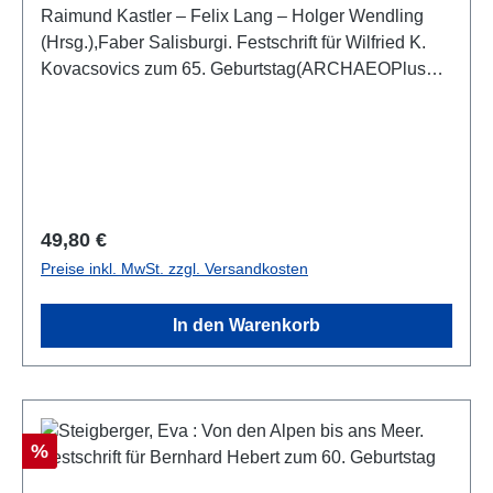
Raimund Kastler – Felix Lang – Holger Wendling
(Hrsg.),Faber Salisburgi. Festschrift für Wilfried K.
Kovacsovics zum 65. Geburtstag(ARCHAEOPlus
10)Salzburg 2018ISBN 978-3-9504667-0-6390 S.,
zahlr. Farb- und S/W-Abb., 29,7 x 21 cm; broschiert
Regulärer Preis:
49,80 €
Preise inkl. MwSt. zzgl. Versandkosten
In den Warenkorb
Rabatt
%