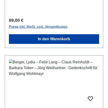
bulgarisch, englisch und russisch mit englischer
Zusammenfassung
Regulärer Preis:
69,00 €
Preise inkl. MwSt. zzgl. Versandkosten
In den Warenkorb