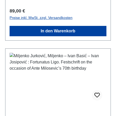
zweisprachig kroatisch - englischbilingual croatian -
english
Regulärer Preis:
89,00 €
Preise inkl. MwSt. zzgl. Versandkosten
In den Warenkorb