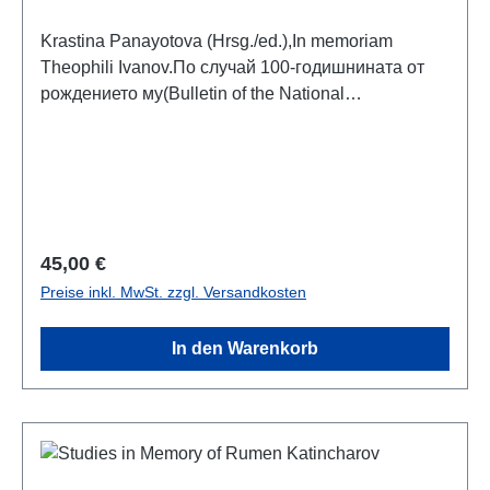
Krastina Panayotova (Hrsg./ed.),In memoriam
Theophili Ivanov.По случай 100-годишнината от
рождението му(Bulletin of the National
Archaeological Institute, vol. 48)Sofia 2021ISBN
978-619-254-004-3360 S., zahlr. Farb- und S/W-
Abb., 28 x 20 cm; broschiertArtikel in bulgarisch,
englisch, deutsch und russisch mit
Zusammenfassung in bulgarischer oder englischer
Sprache
Regulärer Preis:
45,00 €
Preise inkl. MwSt. zzgl. Versandkosten
In den Warenkorb