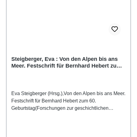
Steigberger, Eva : Von den Alpen bis ans
Meer. Festschrift für Bernhard Hebert zum
60. Geburtstag
Eva Steigberger (Hrsg.),Von den Alpen bis ans Meer.
Festschrift für Bernhard Hebert zum 60.
Geburtstag(Forschungen zur geschichtlichen
Landeskunde der Steiermark, Band 86)Wien
2020ISBN 978-3-85161-231-8244 S./pp., zahlr.
Farb- und S/W-Abb./num. colour and b/w-figs., 29,7 x