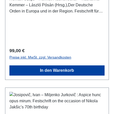
Kemmer – László Pósán (Hrsg.),Der Deutsche
Orden in Europa und in der Region. Festschrift für
Udo Arnold zum 85. GeburtstagDebrecen 2025ISBN
978-963-490-721-3543 S./pp.; zahlr. Farb- und S/W-
Abb./num. colour and b/w-figs., 29,7 x 21 cm;
kartoniert/hardcover
Regulärer Preis:
99,00 €
Preise inkl. MwSt. zzgl. Versandkosten
In den Warenkorb