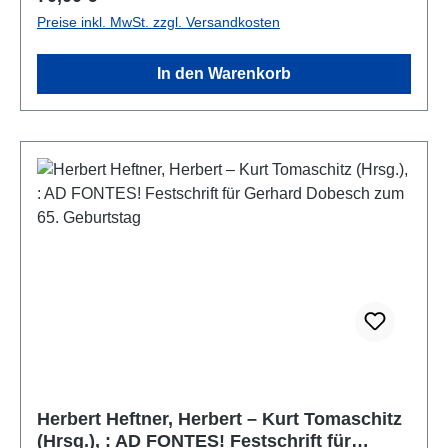
Spruchsammlung „Bescheidenheit“ - Swer den
Preise inkl. MwSt. zzgl. Versandkosten
pfenninc liep hât - ist titelgebend für die Festschrift
für Univ.-Prof. Dr. Hubert Emmerig und unterstreicht
In den Warenkorb
die Zuneigung des Jubilars zur Münze als dem
zentralen Objekt der Numismatik. Wie weit das
Interesse Hubert Emmerigs über den bloßen
„pfenninc“ hinausgeht, legt die vorliegende
Festschrift offen dar. Die 46 Beiträge von 53
Kolleginnen und Kollegen, darunter auch ehemalige
Schülerinnen und Schüler, thematisieren ein breites,
zeitlich als auch geografisch weit gestreutes
Spektrum der Numismatik – von der Münze über
diverse andere Objektgruppen bis hin zu den
Schriftquellen –, sind vielfach mit dem Wirken Hubert
Emmerigs verschränkt und spiegeln die vielfältige
fach- und länderübergreifende Vernetzung des
Jubilars wider.
Herbert Heftner, Herbert – Kurt Tomaschitz
(Hrsg.), : AD FONTES! Festschrift für