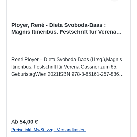
Ployer, René - Dieta Svoboda-Baas :
Magnis Itineribus. Festschrift für Verena
Gassner zum 65. Geburtstag
René Ployer – Dieta Svoboda-Baas (Hrsg.),Magnis
Itineribus. Festschrift für Verena Gassner zum 65.
GeburtstagWien 2021ISBN 978-3-85161-257-8369
S., zahlr. Farbabb., 29,7 x 21 cm; kartoniertAuch als
E-Book erhältlich Die Publikation "Magnis itineribus"
vereint in 26 Beiträgen, deren Bogen sich von der
archaischen Zeit bis in die Gegenwart erstreckt, die
vielfältigen Themenbereiche, welche die
weitgestreckten Interessen Verena Gassners in
Regulärer Preis:
Ab
54,00 €
exemplarischer Weise widerspiegeln. Diese
Preise inkl. MwSt. zzgl. Versandkosten
Beiträge sowie die zahlreichen Einträge auf der