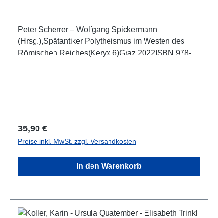
Peter Scherrer – Wolfgang Spickermann
(Hrsg.),Spätantiker Polytheismus im Westen des
Römischen Reiches(Keryx 6)Graz 2022ISBN 978-3-
902666-90-1197 S./pp., zahlr. Farb- und S/W-Abb.,
27 x 19 cm; kartoniert
Regulärer Preis:
35,90 €
Preise inkl. MwSt. zzgl. Versandkosten
In den Warenkorb