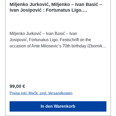
Miljenko Jurković, Miljenko – Ivan Basić –
Ivan Josipović : Fortunatus Ligo.
Festschrift on the occasion of Ante
Milosevic’s 70th birthday
Miljenko Jurković – Ivan Basić – Ivan
Josipović, Fortunatus Ligo. Festschrift on the
occasion of Ante Milosevic’s 70th birthday /Zbornik
povodom sedamdesetog rođendana Ante
Miloševića(Dissertationes et Monographiae, vol.
20)Split – Zadar – Zagreb – Motovun 2024ISBN 978-
953-8250-40-8ISBN 978-953-331-521-8ISBN 978-
953-352-118-3576 S./pp., zahlr. Farb- und S/W-
Abb./num. colour and b/w-figs., 28 x 20 cm;
Regulärer Preis:
99,00 €
broschiert/softcover
Preise inkl. MwSt. zzgl. Versandkosten
In den Warenkorb