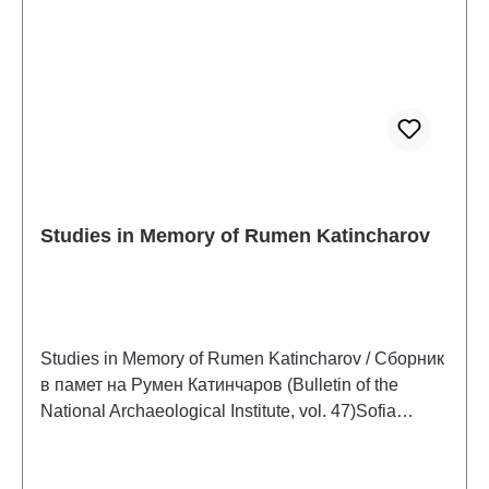
Studies in Memory of Rumen Katincharov
Studies in Memory of Rumen Katincharov / Сборник
в памет на Румен Катинчаров (Bulletin of the
National Archaeological Institute, vol. 47)Sofia
2021ISBN 978-619-254-002-9386 S., zahlr. Farb-
und S/W-Abb., 28 x 20 cm; broschiertArtikel in