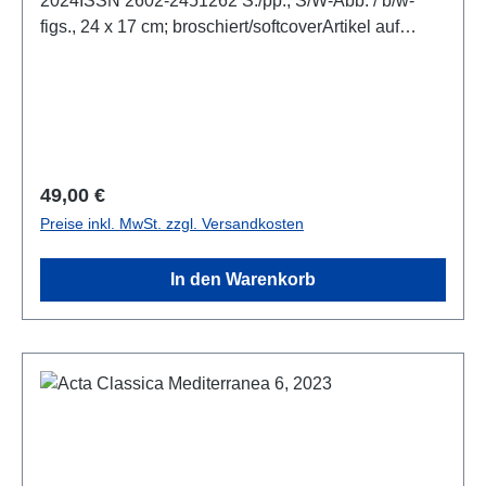
2024ISSN 2602-2451262 S./pp., S/W-Abb. / b/w-
figs., 24 x 17 cm; broschiert/softcoverArtikel auf
Englisch und Deutscharticles in english and german
Regulärer Preis:
49,00 €
Preise inkl. MwSt. zzgl. Versandkosten
In den Warenkorb