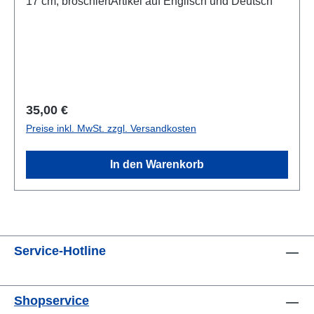
17 cm; broschiertArtikel auf Englisch und Deutsch
Regulärer Preis:
35,00 €
Preise inkl. MwSt. zzgl. Versandkosten
In den Warenkorb
Service-Hotline
Shopservice