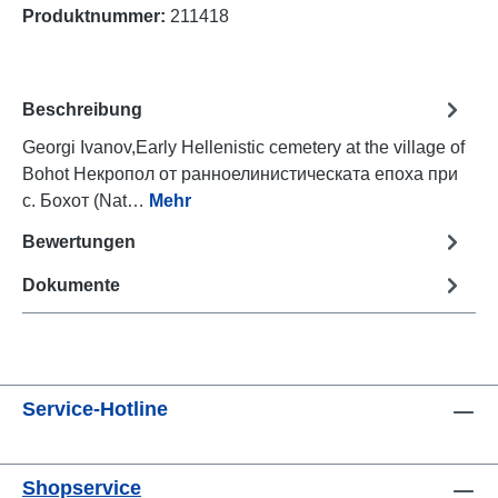
Produktnummer:
211418
Beschreibung
Georgi Ivanov,Early Hellenistic cemetery at the village of
Bohot Некропол от ранноелинистическата епоха при
с. Бохот (Nat…
Mehr
Bewertungen
Dokumente
Service-Hotline
Shopservice