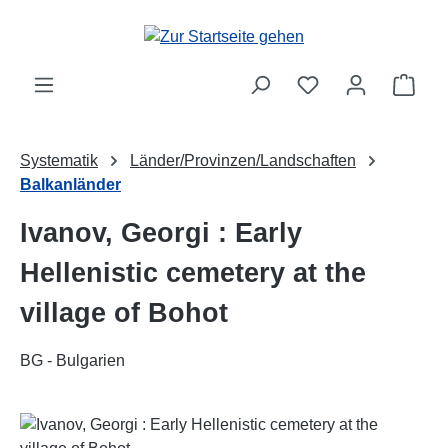
Zum Hauptinhalt springen
Ware
Systematik
Länder/Provinzen/Landschaften
Balkanländer
Ivanov, Georgi : Early
Hellenistic cemetery at the
village of Bohot
BG - Bulgarien
Bildergalerie überspringen