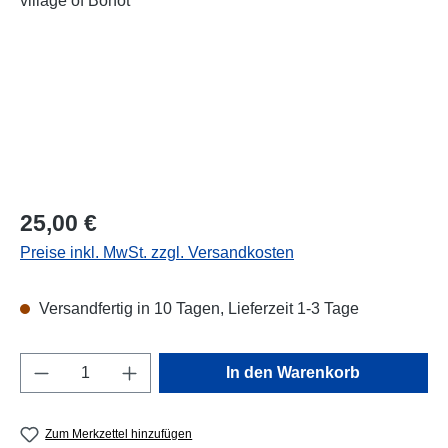
Regulärer Preis:
25,00 €
Preise inkl. MwSt. zzgl. Versandkosten
Versandfertig in 10 Tagen, Lieferzeit 1-3 Tage
Produkt Anzahl: Gib den gewünschten Wert e
In den Warenkorb
Zum Merkzettel hinzufügen