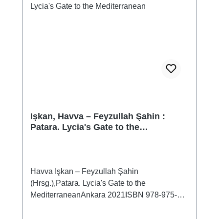
Reisebeschreibungen gespannt sein.
Işkan, Havva – Feyzullah Şahin :
Patara. Lycia's Gate to the
Mediterranean
Havva Işkan – Feyzullah Şahin
(Hrsg.),Patara. Lycia's Gate to the
MediterraneanAnkara 2021ISBN 978-975-17-
4865-2162 S., zahlr. Farbabb., 28 x 22 cm;
broschiert