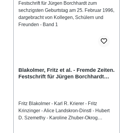
dem 8. Jhdt. v. Chr. und dem 13. Jhdt. n. Chr.
abdecken.
Blakolmer, Fritz et al. - Fremde Zeiten.
Festschrift für Jürgen Borchhardt
zum sechzigsten Geburtstag am 25.
Februar 1996, dargebracht von
Kollegen, Schülern und Freunden -
Band 1
Fritz Blakolmer - Karl R. Krierer - Fritz
Krinzinger - Alice Landskron-Dinstl - Hubert
D. Szemethy - Karoline Zhuber-Okrog
(Hrsg.),Fremde Zeiten. Festschrift für Jürgen
Borchhardt zum sechzigsten Geburtstag am