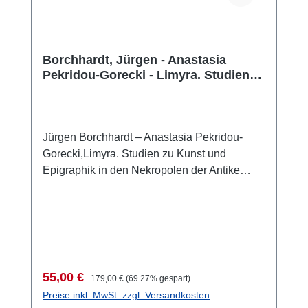
Borchhardt, Jürgen - Anastasia
Pekridou-Gorecki - Limyra. Studien
zu Kunst und Epigraphik in den
Nekropolen der Antike
Jürgen Borchhardt – Anastasia Pekridou-
Gorecki,Limyra. Studien zu Kunst und
Epigraphik in den Nekropolen der Antike
(Forschungen in Limyra 5)Wien 2012 ISBN
978-3-85161-062-8465 S., 100 S/W-Taf.,
zahlr. S/W-Abb., 8 Faltpläne in Kartenmappe,
29,7 x 21 cm; kartoniert
Verkaufspreis:
Regulärer Preis:
55,00 €
179,00 €
(69.27% gespart)
Preise inkl. MwSt. zzgl. Versandkosten