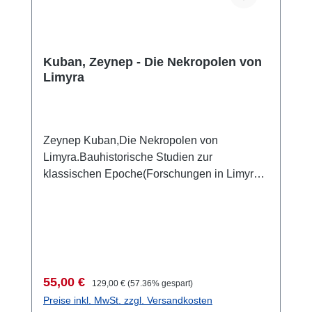
Kuban, Zeynep - Die Nekropolen von
Limyra
Zeynep Kuban,Die Nekropolen von
Limyra.Bauhistorische Studien zur
klassischen Epoche(Forschungen in Limyra
4)Wien 2012 ISBN 978-3-85161-049-9419 S.,
zahlr. S/W-Abb., 9 Faltpläne in
Kartenmappe, 29,7 x 21 cm; kartoniert
Verkaufspreis:
Regulärer Preis:
55,00 €
129,00 €
(57.36% gespart)
Preise inkl. MwSt. zzgl. Versandkosten