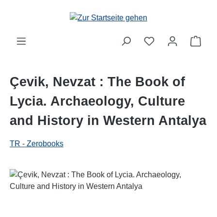
Zum Hauptinhalt springen
Ware
Çevik, Nevzat : The Book of
Lycia. Archaeology, Culture
and History in Western Antalya
TR - Zerobooks
Bildergalerie überspringen