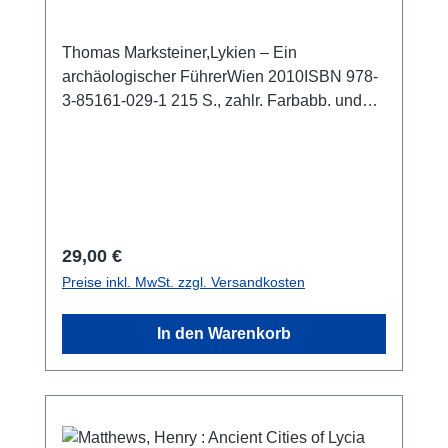
Thomas Marksteiner,Lykien – Ein
archäologischer FührerWien 2010ISBN 978-
3-85161-029-1 215 S., zahlr. Farbabb. und
Pläne, 21,5 x 14 cm; kartoniert
Regulärer Preis:
29,00 €
Preise inkl. MwSt. zzgl. Versandkosten
In den Warenkorb