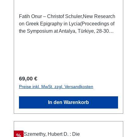
Fatih Onur – Christof Schuler,New Research
on Greek Epigraphy in Lycia(Proceedings of
the Symposium at Antalya, Türkiye, 28-30
March 2022) Istanbul 2024 ISBN 978-625-
98302-1-6XXII + 314 S./pp., zahlr. Farb- und
SW-Abb./num. colour and b/w-figs., 28 x 21,5
cm; kartoniert/hardcover
Regulärer Preis:
69,00 €
Preise inkl. MwSt. zzgl. Versandkosten
In den Warenkorb
Rabatt
%