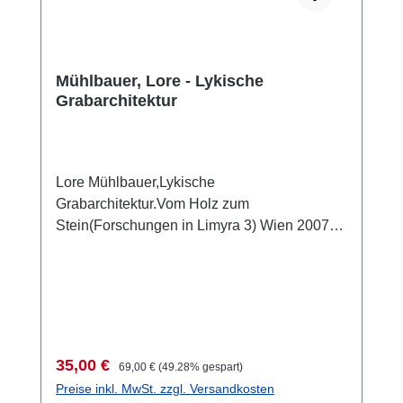
Mühlbauer, Lore - Lykische
Grabarchitektur
Lore Mühlbauer,Lykische
Grabarchitektur.Vom Holz zum
Stein(Forschungen in Limyra 3) Wien 2007
ISBN 978-3-901232-65-7 218 S., 389 Abb.,
29,7 x 21 cm; kartoniertKurzbeschreibung
Verkaufspreis:
Regulärer Preis:
35,00 €
69,00 €
(49.28% gespart)
Preise inkl. MwSt. zzgl. Versandkosten