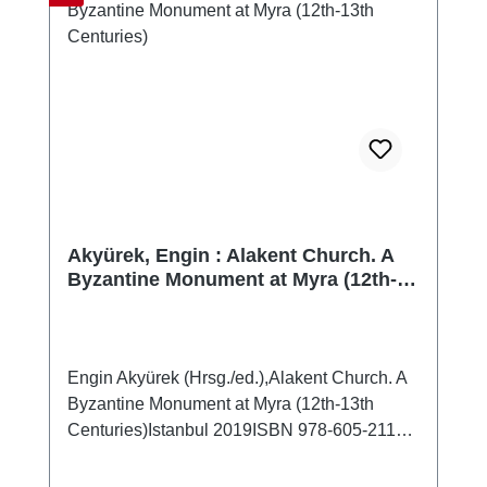
Akyürek, Engin : Alakent Church. A
Byzantine Monument at Myra (12th-
13th Centuries)
Engin Akyürek (Hrsg./ed.),Alakent Church. A
Byzantine Monument at Myra (12th-13th
Centuries)Istanbul 2019ISBN 978-605-2116-
15-9274 S. mit zahlr. Farb- und S/W-Abb., 28
x 21,5 cm; kartoniert