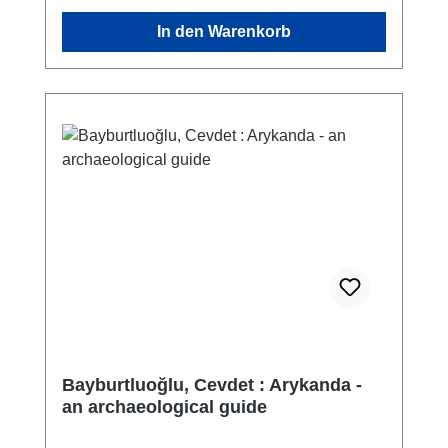
dem Bezirk Kaş, 1 km vom Festland entfernt.
In den Warenkorb
Die Insel liegt an der alten
Mittelmeerhandelsroute und ist etwa 7 km
lang und 1,6 km breit. Auf der Insel Kekova
hat es in jüngster Zeit keine Besiedlung
gegeben. Da die Region sowohl eine
archäologische Stätte als auch ein
besonderes Umweltschutzgebiet ist, sind die
alten Siedlungen auf der Insel gut erhalten.
Obwohl sie heute vor menschlicher
Zerstörung geschützt ist, sind die
zerstörerischen Auswirkungen der Erdbeben,
von denen die Region in der Antike betroffen
war, vor allem in den Küstengebieten der
Insel zu beobachten. Infolgedessen stehen
die Hafenbereiche und Küstenstrukturen der
Bayburtluoğlu, Cevdet : Arykanda -
antiken Küstensiedlungen in der Region
an archaeological guide
Kekova heute etwa zwei Meter unter Wasser.
Auf der Insel, die bisher noch nicht zur Gänze