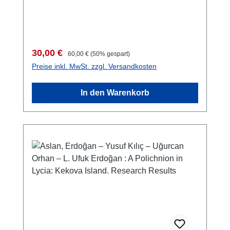
Verkaufspreis:
Regulärer Preis:
30,00 €
60,00 €
(50% gespart)
Preise inkl. MwSt. zzgl. Versandkosten
In den Warenkorb