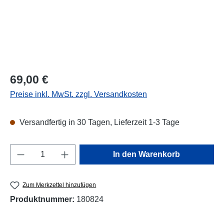
Regulärer Preis:
69,00 €
Preise inkl. MwSt. zzgl. Versandkosten
Versandfertig in 30 Tagen, Lieferzeit 1-3 Tage
Produkt Anzahl: Gib den gewünschten Wert e
In den Warenkorb
Zum Merkzettel hinzufügen
Produktnummer:
180824