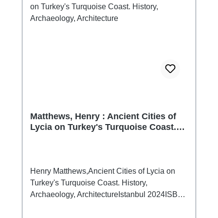
Matthews, Henry : Ancient Cities of
Lycia on Turkey's Turquoise Coast.
History, Archaeology, Architecture
Henry Matthews,Ancient Cities of Lycia on
Turkey's Turquoise Coast. History,
Archaeology, ArchitectureIstanbul 2024ISBN
978-625-8056-84-6280 S./pp., zahlr. Farb-
und S/W-Abb./num. colour and b/w-figs., 23 x