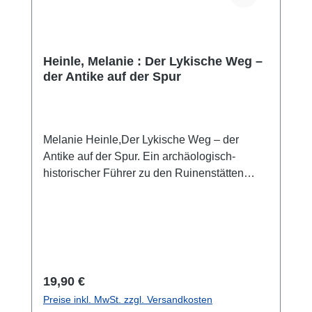
der Kleinfunde in einer früheren Publikation
erfolgt sind, schließt vorliegender Band nun
die Studien zum Kenotaph des Gaius Caesar
in Limyra ab.
Heinle, Melanie : Der Lykische Weg –
der Antike auf der Spur
Melanie Heinle,Der Lykische Weg – der
Antike auf der Spur. Ein archäologisch-
historischer Führer zu den Ruinenstätten
entlang des Lykischen WegesWien
2014ISBN 978-3-85161-106-9144 S., zahlr.
Farbabb., 22 x 12 cm; Englisch Broschur
Kurzbeschreibung: Dieser handliche
Reiseführer ist ein unentbehrliches Büchlein
für jeden, der auf dem Lykischen Weg
Regulärer Preis:
19,90 €
unterwegs ist. Die Routen eignen sich sowohl
Preise inkl. MwSt. zzgl. Versandkosten
für Tagesausflüge als auch für mehrtägige