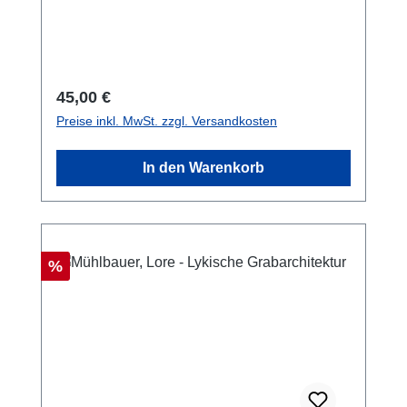
15 cm; broschiert/softcover
Regulärer Preis:
45,00 €
Preise inkl. MwSt. zzgl. Versandkosten
In den Warenkorb
Rabatt
%