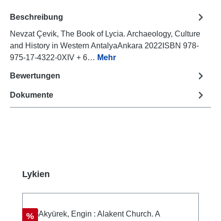
Beschreibung
Nevzat Çevik, The Book of Lycia. Archaeology, Culture
and History in Western AntalyaAnkara 2022ISBN 978-
975-17-4322-0XIV + 6…
Mehr
Bewertungen
Dokumente
Produktgalerie überspringen
Lykien
Rabatt
%