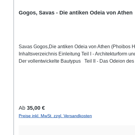
Gogos, Savas - Die antiken Odeia von Athen
Savas Gogos,Die antiken Odeia von Athen (Phoibos H
Inhaltsverzeichnis Einleitung Teil I - Architekturfor
Der vollentwickelte Bautypus Teil II - Das Odeion de
Perikles Das Odeion des Perikles und die persische Pa
Gesamtbau Das Odeion des 2. Jhs. n. Chr. Teil IV - D
Treppenhäuser – Parodoi Skene Theater oder Theatro
Regulärer Preis:
Ab
35,00 €
Preise inkl. MwSt. zzgl. Versandkosten