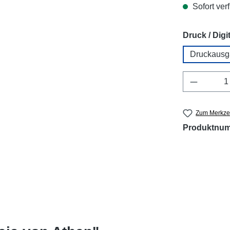
Sofort verf
Druck / Digit
Druckausg
Produkt 
Zum Merkzet
Produktnu