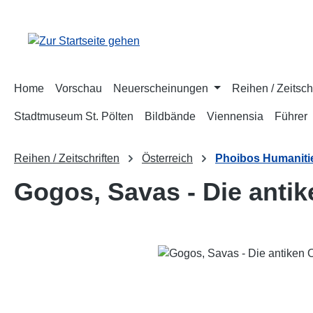
m Hauptinhalt springen
Zur Suche springen
Zur Hauptnavigation springen
Home
Vorschau
Neuerscheinungen
Reihen / Zeitsch
Stadtmuseum St. Pölten
Bildbände
Viennensia
Führer
Reihen / Zeitschriften
Österreich
Phoibos Humaniti
Gogos, Savas - Die anti
Bildergalerie überspringen