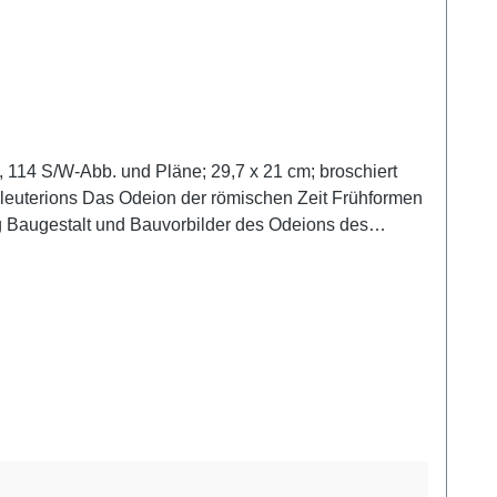
 114 S/W-Abb. und Pläne; 29,7 x 21 cm; broschiert
ouleuterions Das Odeion der römischen Zeit Frühformen
ng Baugestalt und Bauvorbilder des Odeions des
lgemeines Das Odeion des 1. Jhs. v. Chr. Theaterraum
chäologische Forschung Architektur Cavea Orchestra