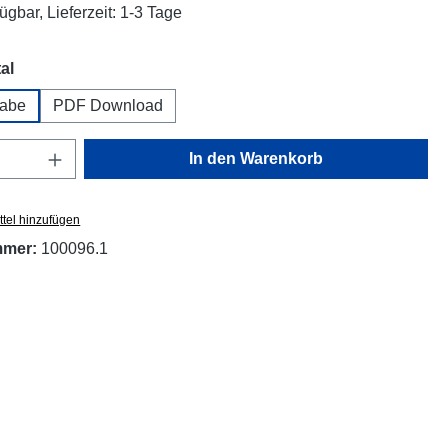
ügbar, Lieferzeit: 1-3 Tage
auswählen
al
abe
PDF Download
Anzahl: Gib den gewünschten Wert ein oder
In den Warenkorb
tel hinzufügen
mmer:
100096.1