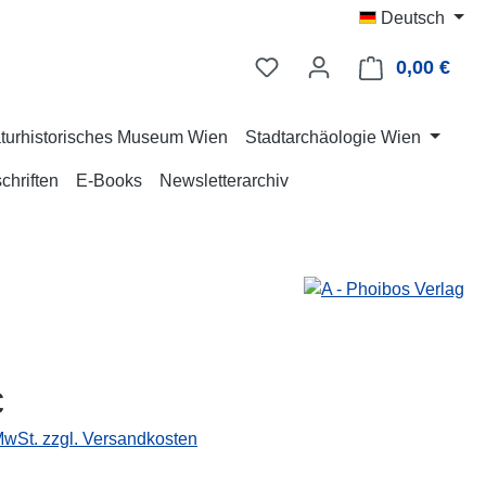
Deutsch
0,00 €
Ware
turhistorisches Museum Wien
Stadtarchäologie Wien
chriften
E-Books
Newsletterarchiv
eis:
€
 MwSt. zzgl. Versandkosten