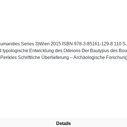
umanities Series 3)Wien 2015 ISBN 978-3-85161-129-8 110 S.,
m und typologische Entwicklung des Odeions Der Bautypus des B
s Perikles Schriftliche Überlieferung – Archäologische Forschu
lastarchitektur Datierung Teil III - Das Odeion des Agrippa Al
as Odeion des Herodes Attikus Schriftliche Überlieferung – Ar
n Hyporophion (teatrum tectum)
Details