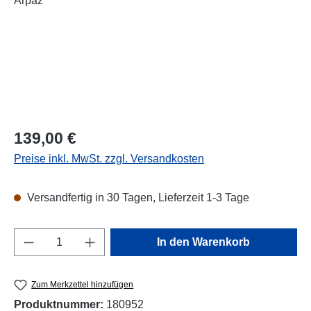
Regulärer Preis:
139,00 €
Preise inkl. MwSt. zzgl. Versandkosten
Versandfertig in 30 Tagen, Lieferzeit 1-3 Tage
Produkt Anzahl: Gib den gewünschten Wert e
In den Warenkorb
Zum Merkzettel hinzufügen
Produktnummer:
180952