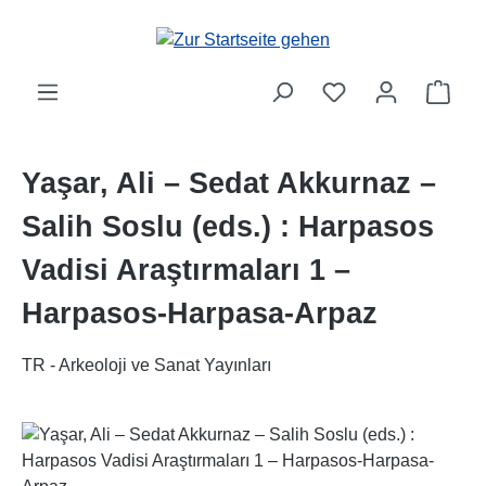
Zum Hauptinhalt springen
Ware
Yaşar, Ali – Sedat Akkurnaz –
Salih Soslu (eds.) : Harpasos
Vadisi Araştırmaları 1 –
Harpasos-Harpasa-Arpaz
TR - Arkeoloji ve Sanat Yayınları
Bildergalerie überspringen