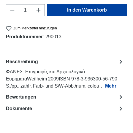
Produkt Anzahl: Gib den gewünschten Wert e
In den Warenkorb
Zum Merkzettel hinzufügen
Produktnummer:
290013
Beschreibung
ΦΑΝΕΣ. Επιγραφές και Αρχαιολογικά
ΕυρήματαWeilheim 2009ISBN 978-3-936300-56-790
S./pp., zahlr. Farb- und S/W-Abb./num. colou…
Mehr
Bewertungen
Dokumente