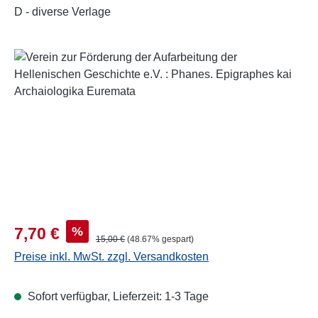
D - diverse Verlage
Bildergalerie überspringen
Verkaufspreis:
%
7,70 €
Regulärer Preis:
15,00 €
(48.67% gespart)
Preise inkl. MwSt. zzgl. Versandkosten
Sofort verfügbar, Lieferzeit: 1-3 Tage