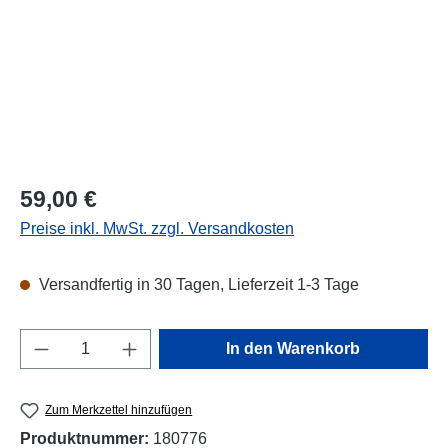
Regulärer Preis:
59,00 €
Preise inkl. MwSt. zzgl. Versandkosten
Versandfertig in 30 Tagen, Lieferzeit 1-3 Tage
Produkt Anzahl: Gib den gewünschten Wert e
In den Warenkorb
Zum Merkzettel hinzufügen
Produktnummer:
180776