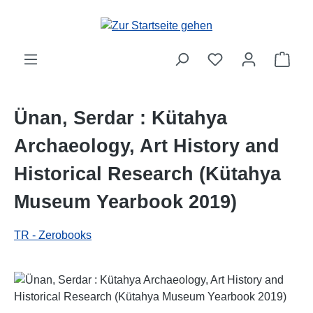
Zum Hauptinhalt springen
Ware
Ünan, Serdar : Kütahya
Archaeology, Art History and
Historical Research (Kütahya
Museum Yearbook 2019)
TR - Zerobooks
Bildergalerie überspringen