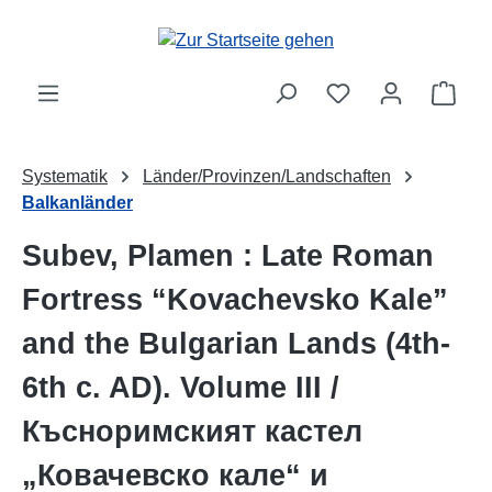
Zum Hauptinhalt springen
Ware
Systematik
Länder/Provinzen/Landschaften
Balkanländer
Subev, Plamen : Late Roman
Fortress “Kovachevsko Kale”
and the Bulgarian Lands (4th-
6th c. AD). Volume III /
Късноримският кастел
„Ковачевско кале“ и