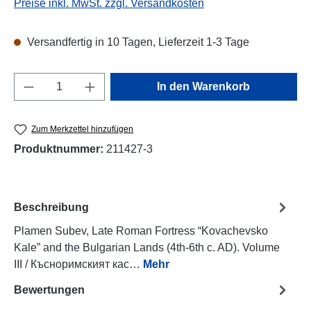
Preise inkl. MwSt. zzgl. Versandkosten
Versandfertig in 10 Tagen, Lieferzeit 1-3 Tage
Produkt Anzahl: Gib den gewünschten Wert e
In den Warenkorb
Zum Merkzettel hinzufügen
Produktnummer:
211427-3
Beschreibung
Plamen Subev, Late Roman Fortress “Kovachevsko
Kale” and the Bulgarian Lands (4th-6th c. AD). Volume
III / Късноримският кас…
Mehr
Bewertungen