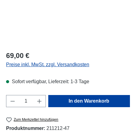
Regulärer Preis:
69,00 €
Preise inkl. MwSt. zzgl. Versandkosten
Sofort verfügbar, Lieferzeit: 1-3 Tage
Produkt Anzahl: Gib den gewünschten Wert e
In den Warenkorb
Zum Merkzettel hinzufügen
Produktnummer:
211212-47