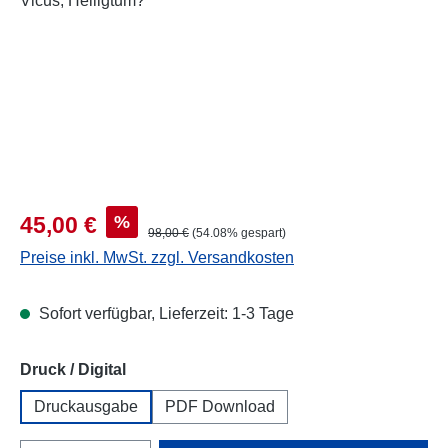
Verkaufspreis:
%
45,00 €
Regulärer Preis:
98,00 €
(54.08% gespart)
Preise inkl. MwSt. zzgl. Versandkosten
Sofort verfügbar, Lieferzeit: 1-3 Tage
auswählen
Druck / Digital
Druckausgabe
PDF Download