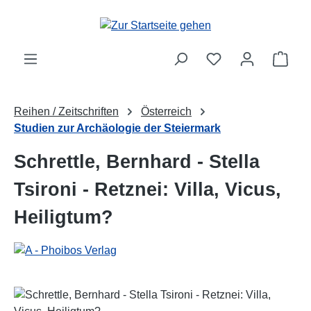
Zum Hauptinhalt springen
Ware
Reihen / Zeitschriften
Österreich
Studien zur Archäologie der Steiermark
Schrettle, Bernhard - Stella
Tsironi - Retznei: Villa, Vicus,
Heiligtum?
Bildergalerie überspringen