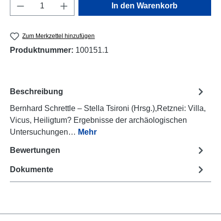
Produkt Anzahl: Gib den gewünschten Wert e
In den Warenkorb
Zum Merkzettel hinzufügen
Produktnummer:
100151.1
Beschreibung
Bernhard Schrettle – Stella Tsironi (Hrsg.),Retznei: Villa,
Vicus, Heiligtum? Ergebnisse der archäologischen
Untersuchungen…
Mehr
Bewertungen
Dokumente