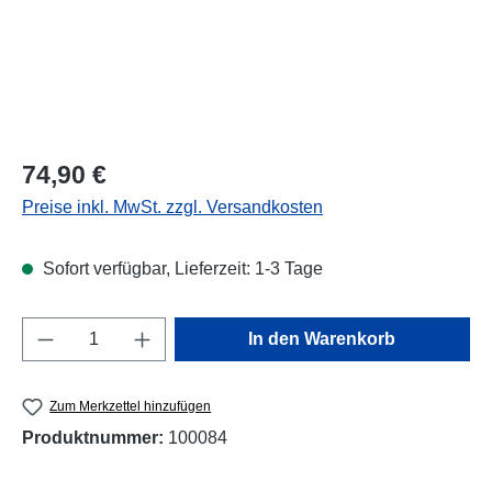
Regulärer Preis:
74,90 €
Preise inkl. MwSt. zzgl. Versandkosten
Sofort verfügbar, Lieferzeit: 1-3 Tage
Produkt Anzahl: Gib den gewünschten Wert e
In den Warenkorb
Zum Merkzettel hinzufügen
Produktnummer:
100084