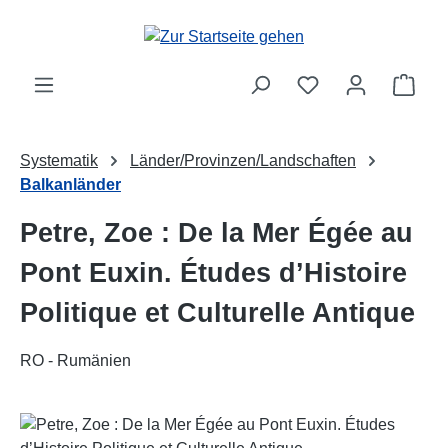
Zum Hauptinhalt springen
Ware
Systematik
Länder/Provinzen/Landschaften
Balkanländer
Petre, Zoe : De la Mer Égée au
Pont Euxin. Études d’Histoire
Politique et Culturelle Antique
RO - Rumänien
Bildergalerie überspringen