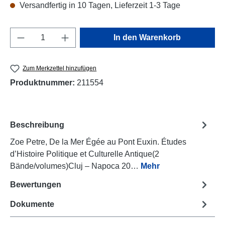
Versandfertig in 10 Tagen, Lieferzeit 1-3 Tage
Produkt Anzahl: Gib den gewünschten Wert e
In den Warenkorb
Zum Merkzettel hinzufügen
Produktnummer:
211554
Beschreibung
Zoe Petre, De la Mer Égée au Pont Euxin. Études
d’Histoire Politique et Culturelle Antique(2
Bände/volumes)Cluj – Napoca 20…
Mehr
Bewertungen
Dokumente