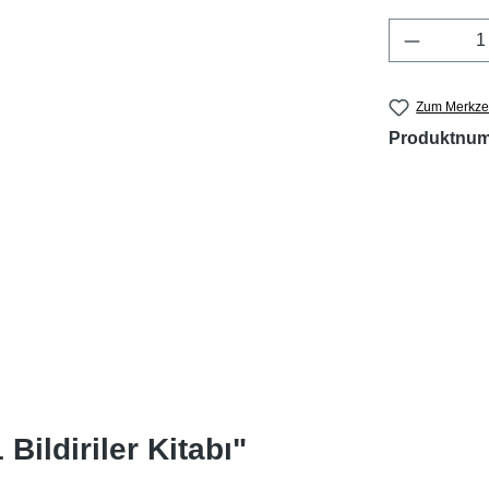
Produkt 
Zum Merkzet
Produktnu
Bildiriler Kitabı"