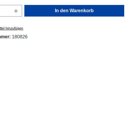
Anzahl: Gib den gewünschten Wert ein oder
In den Warenkorb
tel hinzufügen
mmer:
180826