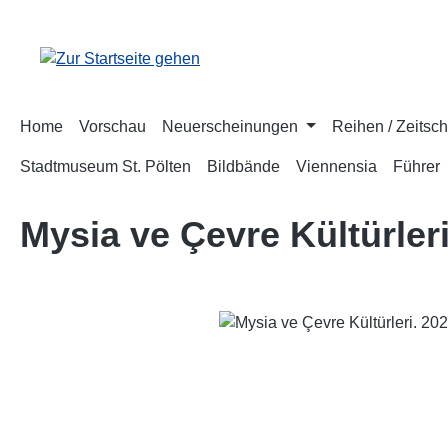
m Hauptinhalt springen
Zur Suche springen
Zur Hauptnavigation springen
Home
Vorschau
Neuerscheinungen
Reihen / Zeitsch
Stadtmuseum St. Pölten
Bildbände
Viennensia
Führer
Mysia ve Çevre Kültürleri.
Bildergalerie überspringen