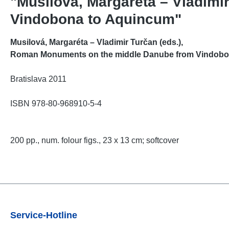
"Musilová, Margaréta – Vladimi
Vindobona to Aquincum"
Musilová, Margaréta – Vladimir Turčan (eds.),
Roman Monuments on the middle Danube from Vindobo
Bratislava 2011
ISBN 978-80-968910-5-4
200 pp., num. folour figs., 23 x 13 cm; softcover
Service-Hotline