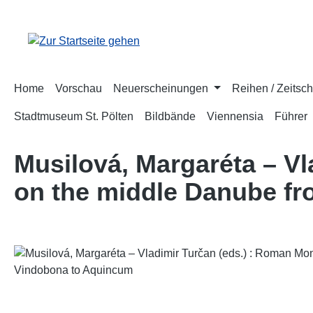
m Hauptinhalt springen
Zur Suche springen
Zur Hauptnavigation springen
Home
Vorschau
Neuerscheinungen
Reihen / Zeitsch
Stadtmuseum St. Pölten
Bildbände
Viennensia
Führer
Musilová, Margaréta – V
on the middle Danube f
Bildergalerie überspringen