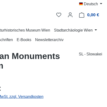
Deutsch
0,00 €
Ware
turhistorisches Museum Wien
Stadtarchäologie Wien
chriften
E-Books
Newsletterarchiv
oman Monuments
SL - Slowakei
m
eis:
€
 MwSt. zzgl. Versandkosten