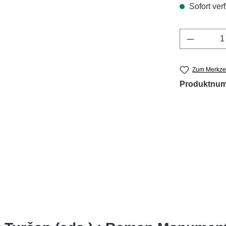
Sofort verf
Produkt 
Zum Merkzet
Produktnu