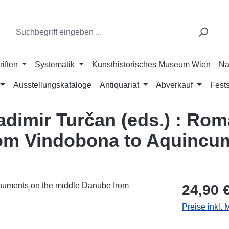
riften
Systematik
Kunsthistorisches Museum Wien
Na
Ausstellungskataloge
Antiquariat
Abverkauf
Fests
ladimir Turčan (eds.) : R
rom Vindobona to Aquincu
Regulärer Pr
24,90 
Preise inkl.