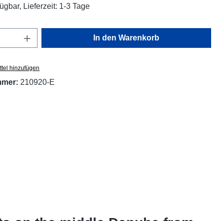
ügbar, Lieferzeit: 1-3 Tage
Anzahl: Gib den gewünschten Wert ein oder
In den Warenkorb
tel hinzufügen
mmer:
210920-E