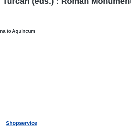
r Turčan (eds.) : Roman Monumen
na to Aquincum
Shopservice