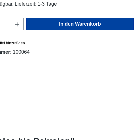
ügbar, Lieferzeit: 1-3 Tage
Anzahl: Gib den gewünschten Wert ein oder
In den Warenkorb
tel hinzufügen
mmer:
100064