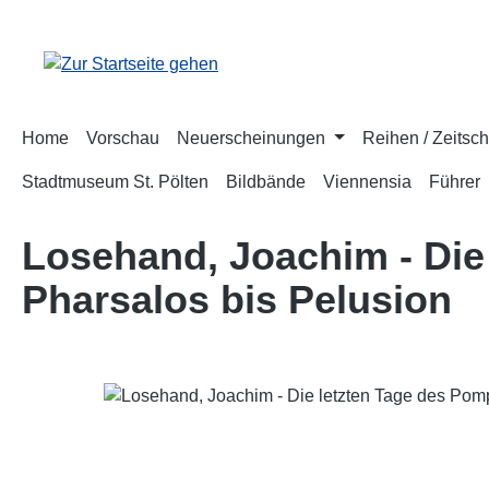
m Hauptinhalt springen
Zur Suche springen
Zur Hauptnavigation springen
Home
Vorschau
Neuerscheinungen
Reihen / Zeitsch
Stadtmuseum St. Pölten
Bildbände
Viennensia
Führer
Losehand, Joachim - Die
Pharsalos bis Pelusion
Bildergalerie überspringen