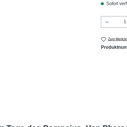
Sofort verf
Produkt 
Zum Merkzet
Produktnu