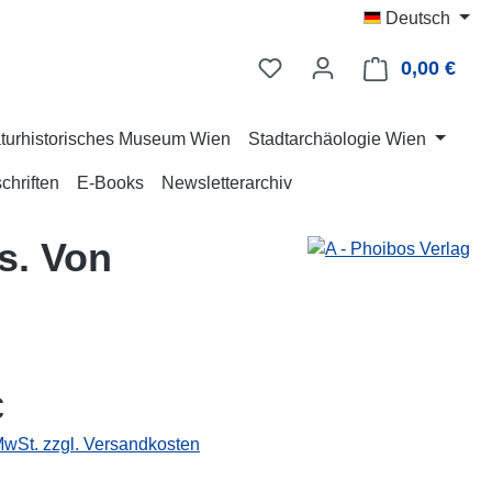
Deutsch
0,00 €
Ware
turhistorisches Museum Wien
Stadtarchäologie Wien
chriften
E-Books
Newsletterarchiv
s. Von
eis:
€
 MwSt. zzgl. Versandkosten