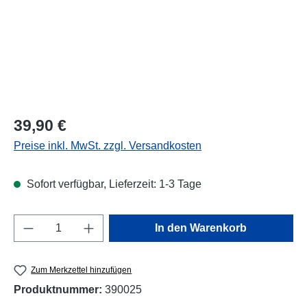
Regulärer Preis:
39,90 €
Preise inkl. MwSt. zzgl. Versandkosten
Sofort verfügbar, Lieferzeit: 1-3 Tage
Produkt Anzahl: Gib den gewünschten Wert e
In den Warenkorb
Zum Merkzettel hinzufügen
Produktnummer:
390025