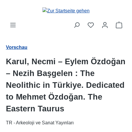
Zum Hauptinhalt springen
Ware
Vorschau
Karul, Necmi – Eylem Özdoğan
– Nezih Başgelen : The
Neolithic in Türkiye. Dedicated
to Mehmet Özdoğan. The
Eastern Taurus
TR - Arkeoloji ve Sanat Yayınları