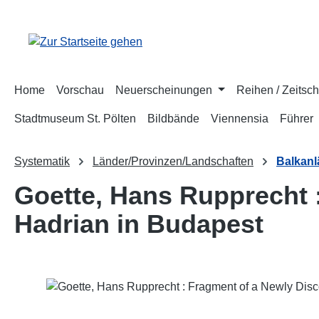
m Hauptinhalt springen
Zur Suche springen
Zur Hauptnavigation springen
Home
Vorschau
Neuerscheinungen
Reihen / Zeitsch
Stadtmuseum St. Pölten
Bildbände
Viennensia
Führer
Systematik
Länder/Provinzen/Landschaften
Balkanl
Goette, Hans Rupprecht :
Hadrian in Budapest
Bildergalerie überspringen