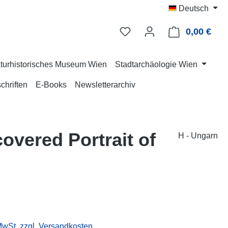
Deutsch
0,00 €
Ware
turhistorisches Museum Wien
Stadtarchäologie Wien
chriften
E-Books
Newsletterarchiv
overed Portrait of
H - Ungarn
eis:
 MwSt. zzgl. Versandkosten