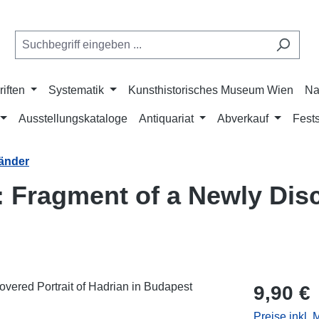
riften
Systematik
Kunsthistorisches Museum Wien
Na
Ausstellungskataloge
Antiquariat
Abverkauf
Fests
änder
 Fragment of a Newly Disc
Regulärer Pr
9,90 €
Preise inkl.