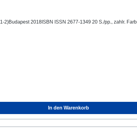
49 20 S./pp., zahlr. Farb-Abb./num. colour figs., 23,5 x 16,5 cm;
In den Warenkorb