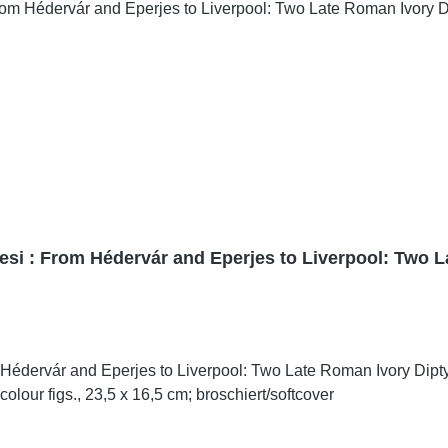
tesi : From Hédervár and Eperjes to Liverpool: Two 
m Hédervár and Eperjes to Liverpool: Two Late Roman Ivory D
b-Abb./num. colour figs., 23,5 x 16,5 cm; broschiert/softcover