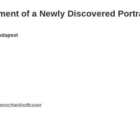
ment of a Newly Discovered Portra
Budapest
broschiert/softcover