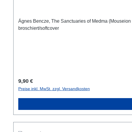
Ágnes Bencze, The Sanctuaries of Medma (Mouseion 1-2)Budapest 2018ISBN ISSN 2677-13
broschiert/softcover
Regulärer Preis:
9,90 €
Preise inkl. MwSt. zzgl. Versandkosten