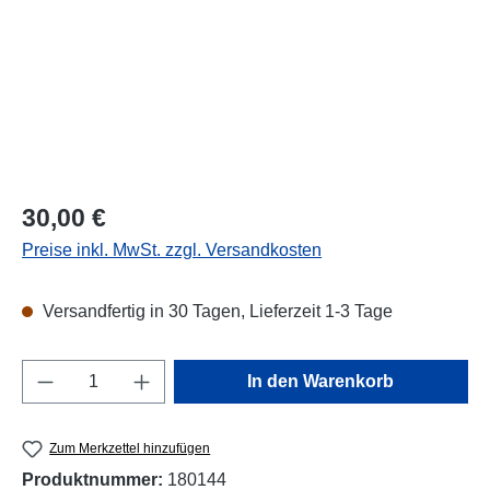
Regulärer Preis:
30,00 €
Preise inkl. MwSt. zzgl. Versandkosten
Versandfertig in 30 Tagen, Lieferzeit 1-3 Tage
Produkt Anzahl: Gib den gewünschten Wert e
In den Warenkorb
Zum Merkzettel hinzufügen
Produktnummer:
180144