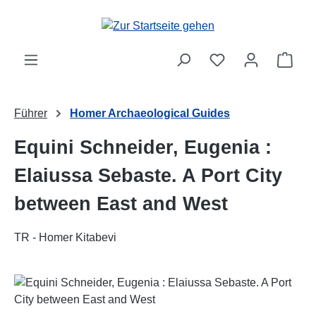
Zum Hauptinhalt springen
Ware
Führer
Homer Archaeological Guides
Equini Schneider, Eugenia :
Elaiussa Sebaste. A Port City
between East and West
TR - Homer Kitabevi
Bildergalerie überspringen