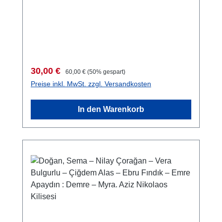
15-9274 S. mit zahlr. Farb- und S/W-Abb., 28
x 21,5 cm; kartoniert
Verkaufspreis:
Regulärer Preis:
30,00 €
60,00 €
(50% gespart)
Preise inkl. MwSt. zzgl. Versandkosten
In den Warenkorb