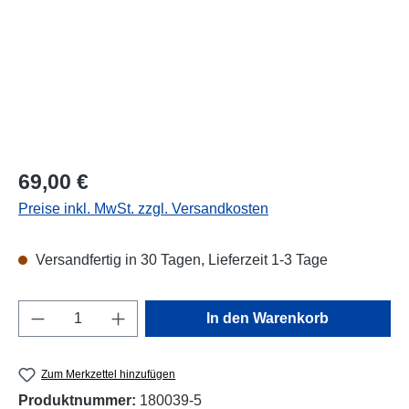
Regulärer Preis:
69,00 €
Preise inkl. MwSt. zzgl. Versandkosten
Versandfertig in 30 Tagen, Lieferzeit 1-3 Tage
Produkt Anzahl: Gib den gewünschten Wert e
In den Warenkorb
Zum Merkzettel hinzufügen
Produktnummer:
180039-5