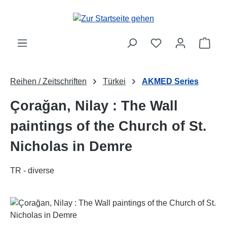
Zum Hauptinhalt springen
Ware
Reihen / Zeitschriften
Türkei
AKMED Series
Çorağan, Nilay : The Wall
paintings of the Church of St.
Nicholas in Demre
TR - diverse
Bildergalerie überspringen