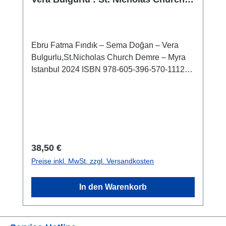
Demre – Myra
Ebru Fatma Fındık – Sema Doğan – Vera
Bulgurlu,St.Nicholas Church Demre – Myra
Istanbul 2024 ISBN 978-605-396-570-1112
S./pp., zahlr Farbabb./num. colour figs., 23,5 x
16,5 cm; broschiert/softcover
Regulärer Preis:
38,50 €
Preise inkl. MwSt. zzgl. Versandkosten
In den Warenkorb