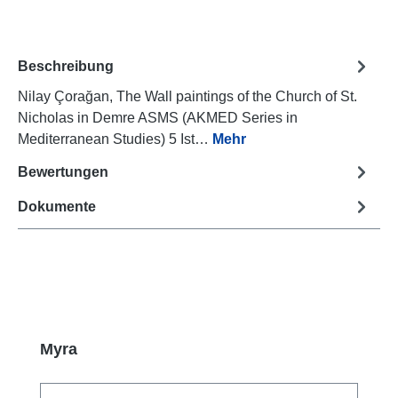
Beschreibung
Nilay Çorağan, The Wall paintings of the Church of St.
Nicholas in Demre ASMS (AKMED Series in
Mediterranean Studies) 5 Ist…
Mehr
Bewertungen
Dokumente
Produktgalerie überspringen
Myra