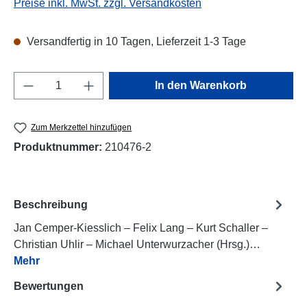
Preise inkl. MwSt. zzgl. Versandkosten
Versandfertig in 10 Tagen, Lieferzeit 1-3 Tage
Produkt Anzahl: Gib den gewünschten Wert e
In den Warenkorb
Zum Merkzettel hinzufügen
Produktnummer:
210476-2
Beschreibung
Jan Cemper-Kiesslich – Felix Lang – Kurt Schaller –
Christian Uhlir – Michael Unterwurzacher (Hrsg.)…
Mehr
Bewertungen