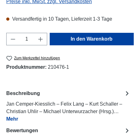
Preise inkl. MwSt. zzgl. Versandkosten
Versandfertig in 10 Tagen, Lieferzeit 1-3 Tage
Produkt Anzahl: Gib den gewünschten Wert e
In den Warenkorb
Zum Merkzettel hinzufügen
Produktnummer:
210476-1
Beschreibung
Jan Cemper-Kiesslich – Felix Lang – Kurt Schaller –
Christian Uhlir – Michael Unterwurzacher (Hrsg.)…
Mehr
Bewertungen