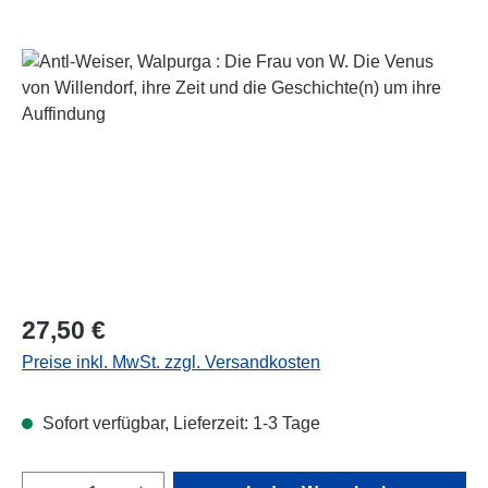
Bildergalerie überspringen
Regulärer Preis:
27,50 €
Preise inkl. MwSt. zzgl. Versandkosten
Sofort verfügbar, Lieferzeit: 1-3 Tage
Produkt Anzahl: Gib den gewünschten Wert e