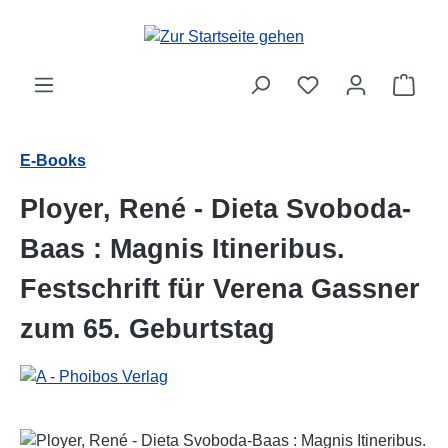
Zum Hauptinhalt springen
Ware
E-Books
Ployer, René - Dieta Svoboda-
Baas : Magnis Itineribus.
Festschrift für Verena Gassner
zum 65. Geburtstag
Bildergalerie überspringen