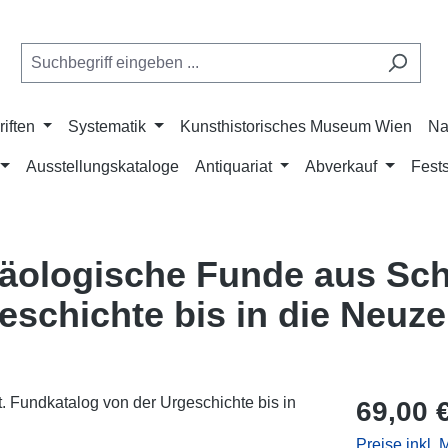
riften
Systematik
Kunsthistorisches Museum Wien
Na
Ausstellungskataloge
Antiquariat
Abverkauf
Fests
häologische Funde aus Sc
schichte bis in die Neuze
Regulärer Pr
69,00 
Preise inkl.