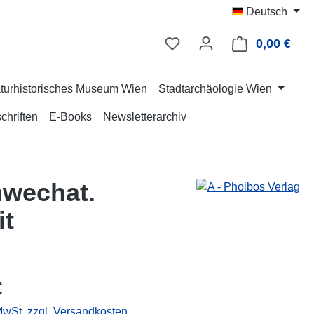
Deutsch
0,00 €
Ware
turhistorisches Museum Wien
Stadtarchäologie Wien
chriften
E-Books
Newsletterarchiv
hwechat.
it
eis:
€
 MwSt. zzgl. Versandkosten