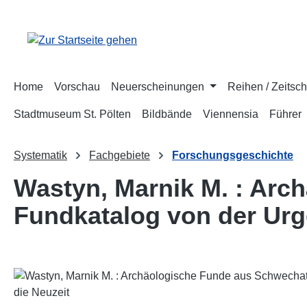
m Hauptinhalt springen
Zur Suche springen
Zur Hauptnavigation springen
Home
Vorschau
Neuerscheinungen
Reihen / Zeitsch
Stadtmuseum St. Pölten
Bildbände
Viennensia
Führer
Systematik
Fachgebiete
Forschungsgeschichte
Wastyn, Marnik M. : Arc
Fundkatalog von der Urge
Bildergalerie überspringen