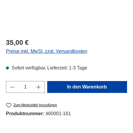
Regulärer Preis:
35,00 €
Preise inkl. MwSt. zzgl. Versandkosten
Sofort verfügbar, Lieferzeit: 1-3 Tage
Produkt Anzahl: Gib den gewünschten Wert e
In den Warenkorb
Zum Merkzettel hinzufügen
Produktnummer:
460001-161