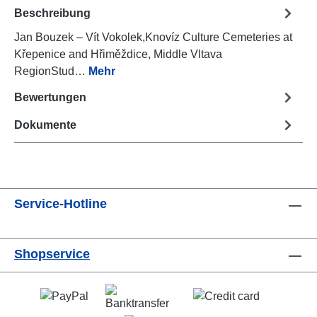
Beschreibung
Jan Bouzek – Vít Vokolek,Knovíz Culture Cemeteries at
Křepenice and Hřiměždice, Middle Vltava
RegionStud…
Mehr
Bewertungen
Dokumente
Service-Hotline
Shopservice