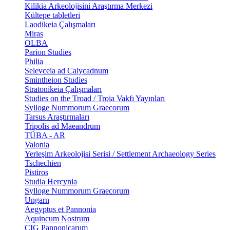
Kilikia Arkeolojisini Araştırma Merkezi
Kültepe tabletleri
Laodikeia Çalışmaları
Miras
OLBA
Parion Studies
Philia
Selevceia ad Calycadnum
Smintheion Studies
Stratonikeia Çalışmaları
Studies on the Troad / Troia Vakfı Yayınları
Sylloge Nummorum Graecorum
Tarsus Araştırmaları
Tripolis ad Maeandrum
TÜBA - AR
Valonia
Yerleşim Arkeolojisi Serisi / Settlement Archaeology Series
Tschechien
Pistiros
Studia Hercynia
Sylloge Nummorum Graecorum
Ungarn
Aegyptus et Pannonia
Aquincum Nostrum
CIG Pannonicarum