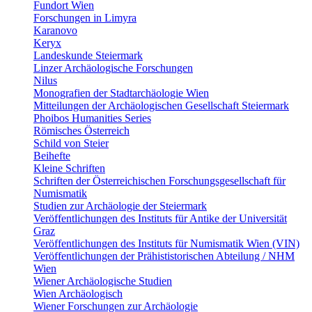
Fundort Wien
Forschungen in Limyra
Karanovo
Keryx
Landeskunde Steiermark
Linzer Archäologische Forschungen
Nilus
Monografien der Stadtarchäologie Wien
Mitteilungen der Archäologischen Gesellschaft Steiermark
Phoibos Humanities Series
Römisches Österreich
Schild von Steier
Beihefte
Kleine Schriften
Schriften der Österreichischen Forschungsgesellschaft für
Numismatik
Studien zur Archäologie der Steiermark
Veröffentlichungen des Instituts für Antike der Universität
Graz
Veröffentlichungen des Instituts für Numismatik Wien (VIN)
Veröffentlichungen der Prähististorischen Abteilung / NHM
Wien
Wiener Archäologische Studien
Wien Archäologisch
Wiener Forschungen zur Archäologie