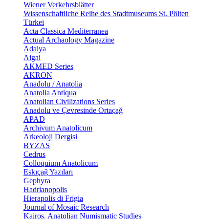
Wiener Verkehrsblätter
Wissenschaftliche Reihe des Stadtmuseums St. Pölten
Türkei
Acta Classica Mediterranea
Actual Archaology Magazine
Adalya
Aigai
AKMED Series
AKRON
Anadolu / Anatolia
Anatolia Antiqua
Anatolian Civilizations Series
Anadolu ve Çevresinde Ortaçağ
APAD
Archivum Anatolicum
Arkeoloji Dergisi
BYZAS
Cedrus
Colloquium Anatolicum
Eskıçağ Yazıları
Gephyra
Hadrianopolis
Hierapolis di Frigia
Journal of Mosaic Research
Kairos. Anatolian Numismatic Studies