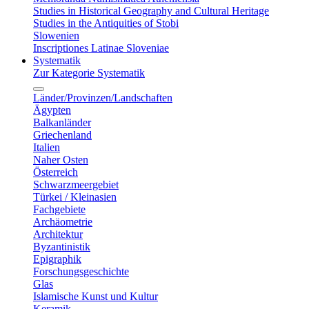
Studies in Historical Geography and Cultural Heritage
Studies in the Antiquities of Stobi
Slowenien
Inscriptiones Latinae Sloveniae
Systematik
Zur Kategorie Systematik
Länder/Provinzen/Landschaften
Ägypten
Balkanländer
Griechenland
Italien
Naher Osten
Österreich
Schwarzmeergebiet
Türkei / Kleinasien
Fachgebiete
Archäometrie
Architektur
Byzantinistik
Epigraphik
Forschungsgeschichte
Glas
Islamische Kunst und Kultur
Keramik