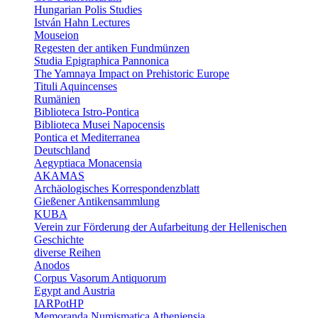
Hungarian Polis Studies
István Hahn Lectures
Mouseion
Regesten der antiken Fundmünzen
Studia Epigraphica Pannonica
The Yamnaya Impact on Prehistoric Europe
Tituli Aquincenses
Rumänien
Biblioteca Istro-Pontica
Biblioteca Musei Napocensis
Pontica et Mediterranea
Deutschland
Aegyptiaca Monacensia
AKAMAS
Archäologisches Korrespondenzblatt
Gießener Antikensammlung
KUBA
Verein zur Förderung der Aufarbeitung der Hellenischen
Geschichte
diverse Reihen
Anodos
Corpus Vasorum Antiquorum
Egypt and Austria
IARPotHP
Memoranda Numismatica Atheniensia