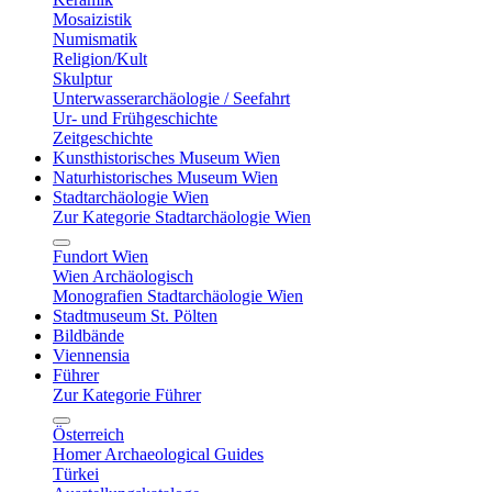
Mosaizistik
Numismatik
Religion/Kult
Skulptur
Unterwasserarchäologie / Seefahrt
Ur- und Frühgeschichte
Zeitgeschichte
Kunsthistorisches Museum Wien
Naturhistorisches Museum Wien
Stadtarchäologie Wien
Zur Kategorie Stadtarchäologie Wien
Fundort Wien
Wien Archäologisch
Monografien Stadtarchäologie Wien
Stadtmuseum St. Pölten
Bildbände
Viennensia
Führer
Zur Kategorie Führer
Österreich
Homer Archaeological Guides
Türkei