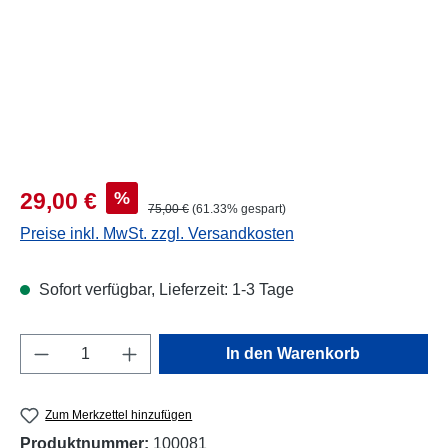
Verkaufspreis:
%
29,00 €
Regulärer Preis:
75,00 €
(61.33% gespart)
Preise inkl. MwSt. zzgl. Versandkosten
Sofort verfügbar, Lieferzeit: 1-3 Tage
Produkt Anzahl: Gib den gewünschten Wert e
In den Warenkorb
Zum Merkzettel hinzufügen
Produktnummer:
100081