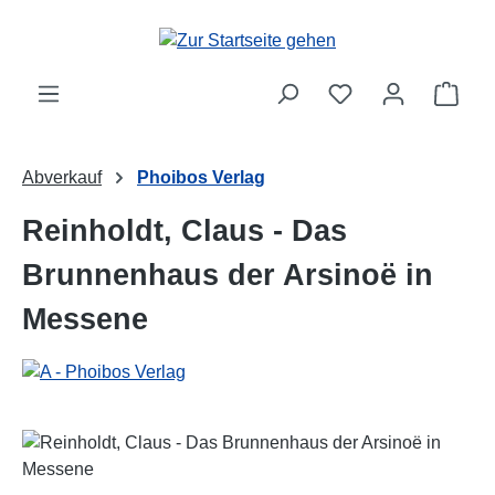
Zum Hauptinhalt springen
Ware
Abverkauf
Phoibos Verlag
Reinholdt, Claus - Das
Brunnenhaus der Arsinoë in
Messene
Bildergalerie überspringen