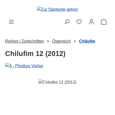
Zum Hauptinhalt springen
Ware
Reihen / Zeitschriften
Österreich
Chilufim
Chilufim 12 (2012)
Bildergalerie überspringen