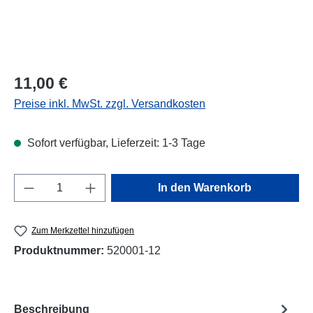
Regulärer Preis:
11,00 €
Preise inkl. MwSt. zzgl. Versandkosten
Sofort verfügbar, Lieferzeit: 1-3 Tage
Produkt Anzahl: Gib den gewünschten Wert e
In den Warenkorb
Zum Merkzettel hinzufügen
Produktnummer:
520001-12
Beschreibung