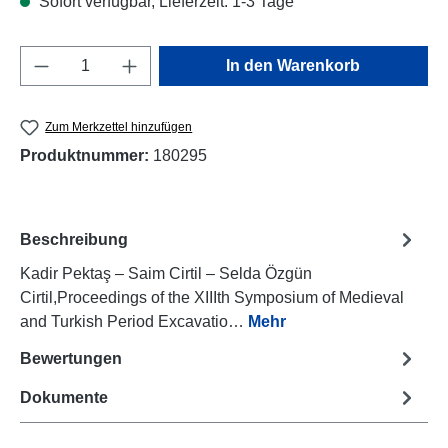
Sofort verfügbar, Lieferzeit: 1-3 Tage
Produkt Anzahl: Gib den gewünschten Wert e
In den Warenkorb
Zum Merkzettel hinzufügen
Produktnummer:
180295
Beschreibung
Kadir Pektaş – Saim Cirtil – Selda Özgün
Cirtil,Proceedings of the XIIIth Symposium of Medieval
and Turkish Period Excavatio…
Mehr
Bewertungen
Dokumente