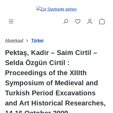
Zum Hauptinhalt springen
Ware
Abverkauf
Türkei
Pektaş, Kadir – Saim Cirtil –
Selda Özgün Cirtil :
Proceedings of the XIIIth
Symposium of Medieval and
Turkish Period Excavations
and Art Historical Researches,