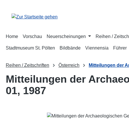
m Hauptinhalt springen
Zur Suche springen
Zur Hauptnavigation springen
Home
Vorschau
Neuerscheinungen
Reihen / Zeitsch
Stadtmuseum St. Pölten
Bildbände
Viennensia
Führer
Reihen / Zeitschriften
Österreich
Mitteilungen der 
Mitteilungen der Archae
01, 1987
Bildergalerie überspringen