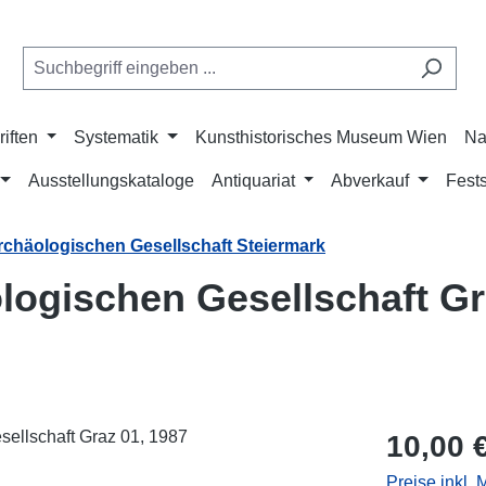
riften
Systematik
Kunsthistorisches Museum Wien
Na
Ausstellungskataloge
Antiquariat
Abverkauf
Fests
Archäologischen Gesellschaft Steiermark
ologischen Gesellschaft G
Regulärer Pr
10,00 
Preise inkl.