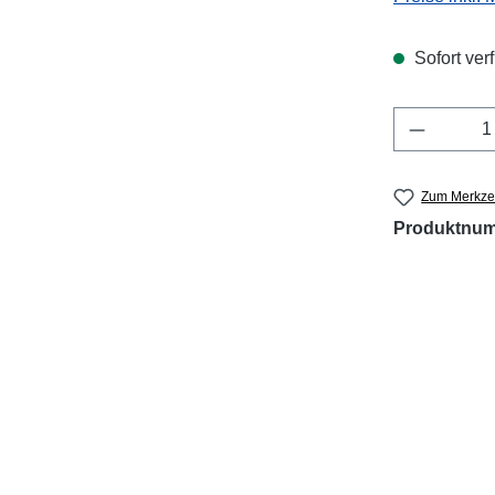
Sofort verf
Produkt 
Zum Merkzet
Produktnu