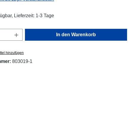
ügbar, Lieferzeit: 1-3 Tage
Anzahl: Gib den gewünschten Wert ein oder
In den Warenkorb
tel hinzufügen
mmer:
803019-1