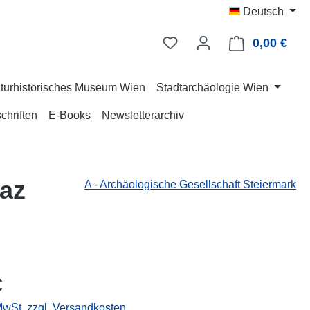
Deutsch
0,00 €
Ware
turhistorisches Museum Wien
Stadtarchäologie Wien
chriften
E-Books
Newsletterarchiv
raz
A - Archäologische Gesellschaft Steiermark
eis:
€
 MwSt. zzgl. Versandkosten