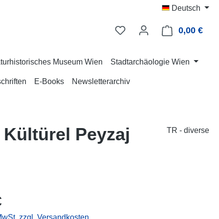
Deutsch
0,00 €
Ware
turhistorisches Museum Wien
Stadtarchäologie Wien
chriften
E-Books
Newsletterarchiv
e Kültürel Peyzaj
TR - diverse
eis:
€
 MwSt. zzgl. Versandkosten