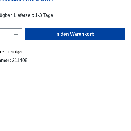
ügbar, Lieferzeit: 1-3 Tage
Anzahl: Gib den gewünschten Wert ein oder
In den Warenkorb
tel hinzufügen
mmer:
211408