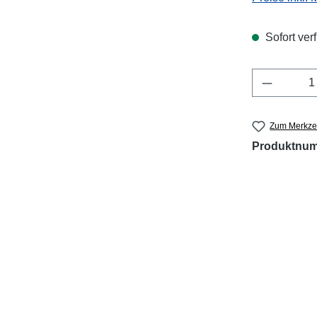
Sofort verf
Produkt 
Zum Merkzet
Produktnu