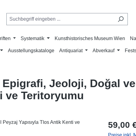
riften
Systematik
Kunsthistorisches Museum Wien
Na
Ausstellungskataloge
Antiquariat
Abverkauf
Fests
 Epigrafi, Jeoloji, Doğal v
ti ve Teritoryumu
Regulärer Pr
59,00 
Preise inkl.