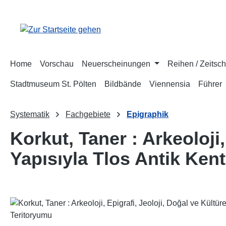
m Hauptinhalt springen
Zur Suche springen
Zur Hauptnavigation springen
Home
Vorschau
Neuerscheinungen
Reihen / Zeitsch
Stadtmuseum St. Pölten
Bildbände
Viennensia
Führer
Systematik
Fachgebiete
Epigraphik
Korkut, Taner : Arkeoloji,
Yapısıyla Tlos Antik Ken
Bildergalerie überspringen