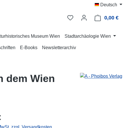
Deutsch
0,00 €
Ware
turhistorisches Museum Wien
Stadtarchäologie Wien
chriften
E-Books
Newsletterarchiv
ch dem Wien
eis:
€
 MwSt. zzgl. Versandkosten