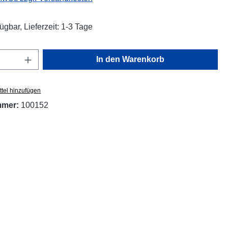
ügbar, Lieferzeit: 1-3 Tage
Anzahl: Gib den gewünschten Wert ein oder
In den Warenkorb
tel hinzufügen
mmer:
100152