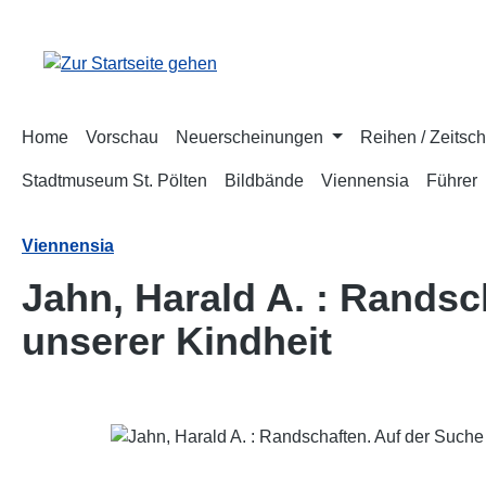
m Hauptinhalt springen
Zur Suche springen
Zur Hauptnavigation springen
Home
Vorschau
Neuerscheinungen
Reihen / Zeitsch
Stadtmuseum St. Pölten
Bildbände
Viennensia
Führer
Viennensia
Jahn, Harald A. : Rands
unserer Kindheit
Bildergalerie überspringen