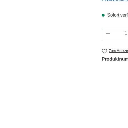
Sofort verf
Produkt 
Zum Merkzet
Produktnu