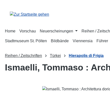
m Hauptinhalt springen
Zur Suche springen
Zur Hauptnavigation springen
Home
Vorschau
Neuerscheinungen
Reihen / Zeitsch
Stadtmuseum St. Pölten
Bildbände
Viennensia
Führer
Reihen / Zeitschriften
Türkei
Hierapolis di Frigia
Ismaelli, Tommaso : Archi
Bildergalerie überspringen