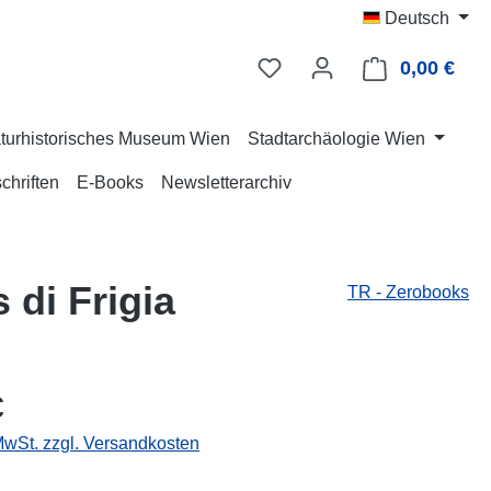
Deutsch
0,00 €
Ware
turhistorisches Museum Wien
Stadtarchäologie Wien
chriften
E-Books
Newsletterarchiv
 di Frigia
TR - Zerobooks
eis:
€
 MwSt. zzgl. Versandkosten