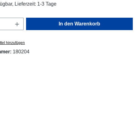
ügbar, Lieferzeit: 1-3 Tage
Anzahl: Gib den gewünschten Wert ein oder
In den Warenkorb
tel hinzufügen
mmer:
180204