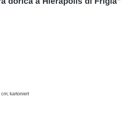
a dorica a Hierapolis di Frigia"
 cm; kartoniert