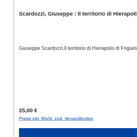
Scardozzi, Giuseppe : Il territorio di Hierapoli
Giuseppe Scardozzi,Il territorio di Hierapolis di Frig
Regulärer Preis:
25,00 €
Preise inkl. MwSt. zzgl. Versandkosten