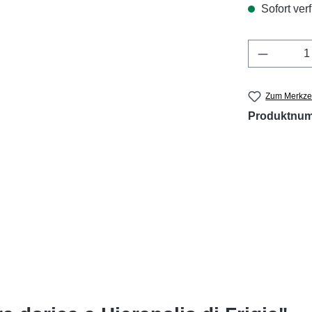
Sofort verf
Produkt 
Zum Merkzet
Produktnu