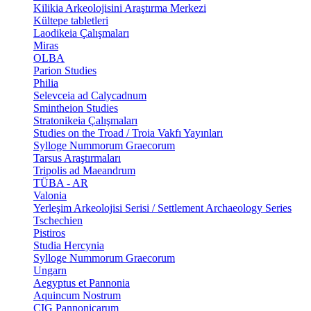
Kilikia Arkeolojisini Araştırma Merkezi
Kültepe tabletleri
Laodikeia Çalışmaları
Miras
OLBA
Parion Studies
Philia
Selevceia ad Calycadnum
Smintheion Studies
Stratonikeia Çalışmaları
Studies on the Troad / Troia Vakfı Yayınları
Sylloge Nummorum Graecorum
Tarsus Araştırmaları
Tripolis ad Maeandrum
TÜBA - AR
Valonia
Yerleşim Arkeolojisi Serisi / Settlement Archaeology Series
Tschechien
Pistiros
Studia Hercynia
Sylloge Nummorum Graecorum
Ungarn
Aegyptus et Pannonia
Aquincum Nostrum
CIG Pannonicarum