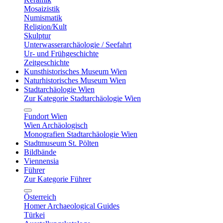
Mosaizistik
Numismatik
Religion/Kult
Skulptur
Unterwasserarchäologie / Seefahrt
Ur- und Frühgeschichte
Zeitgeschichte
Kunsthistorisches Museum Wien
Naturhistorisches Museum Wien
Stadtarchäologie Wien
Zur Kategorie Stadtarchäologie Wien
Fundort Wien
Wien Archäologisch
Monografien Stadtarchäologie Wien
Stadtmuseum St. Pölten
Bildbände
Viennensia
Führer
Zur Kategorie Führer
Österreich
Homer Archaeological Guides
Türkei