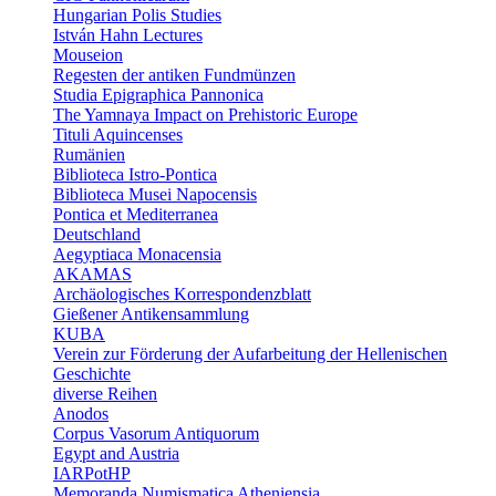
Hungarian Polis Studies
István Hahn Lectures
Mouseion
Regesten der antiken Fundmünzen
Studia Epigraphica Pannonica
The Yamnaya Impact on Prehistoric Europe
Tituli Aquincenses
Rumänien
Biblioteca Istro-Pontica
Biblioteca Musei Napocensis
Pontica et Mediterranea
Deutschland
Aegyptiaca Monacensia
AKAMAS
Archäologisches Korrespondenzblatt
Gießener Antikensammlung
KUBA
Verein zur Förderung der Aufarbeitung der Hellenischen
Geschichte
diverse Reihen
Anodos
Corpus Vasorum Antiquorum
Egypt and Austria
IARPotHP
Memoranda Numismatica Atheniensia