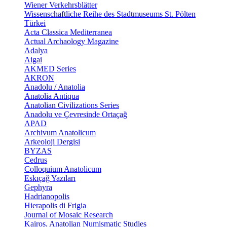
Wiener Verkehrsblätter
Wissenschaftliche Reihe des Stadtmuseums St. Pölten
Türkei
Acta Classica Mediterranea
Actual Archaology Magazine
Adalya
Aigai
AKMED Series
AKRON
Anadolu / Anatolia
Anatolia Antiqua
Anatolian Civilizations Series
Anadolu ve Çevresinde Ortaçağ
APAD
Archivum Anatolicum
Arkeoloji Dergisi
BYZAS
Cedrus
Colloquium Anatolicum
Eskıçağ Yazıları
Gephyra
Hadrianopolis
Hierapolis di Frigia
Journal of Mosaic Research
Kairos. Anatolian Numismatic Studies