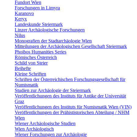
Fundort Wien
Forschungen in Limyra
Karanovo
Keryx
Landeskunde Steiermark
Linzer Archäologische Forschungen
Nilus
Monografien der Stadtarchäologie Wien
Mitteilungen der Archäologischen Gesellschaft Steiermark
Phoibos Humanities Series
Römisches Österreich
Schild von Steier
Beihefte
Kleine Schriften
Schriften der Österreichischen Forschungsgesellschaft für
Numismatik
Studien zur Archäologie der Steiermark
Veröffentlichungen des Instituts für Antike der Universität
Graz
Veröffentlichungen des Instituts für Numismatik Wien (VIN)
Veröffentlichungen der Prähististorischen Abteilung / NHM
Wien
Wiener Archäologische Studien
Wien Archäologisch
Wiener Forschungen zur Archäologie