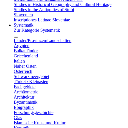
Studies in Historical Geography and Cultural Heritage
Studies in the Antiquities of Stobi
Slowenien
Inscriptiones Latinae Sloveniae
Systematik
Zur Kategorie Systematik
Länder/Provinzen/Landschaften
Ägypten
Balkanländer
Griechenland
Italien
Naher Osten
Österreich
Schwarzmeergebiet
Türkei / Kleinasien
Fachgebiete
Archäometrie
Architektur
Byzantinistik
Epigraphik
Forschungsgeschichte
Glas
Islamische Kunst und Kultur
Keramik