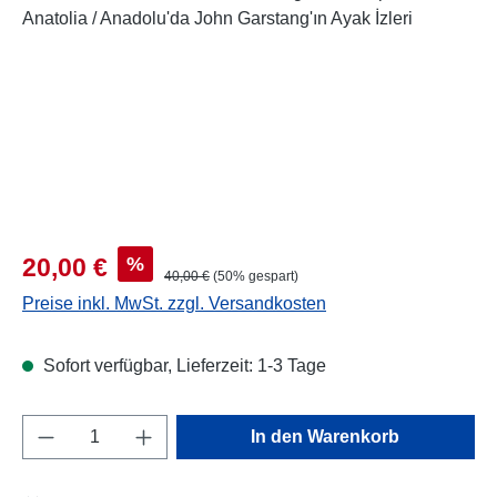
Verkaufspreis:
%
20,00 €
Regulärer Preis:
40,00 €
(50% gespart)
Preise inkl. MwSt. zzgl. Versandkosten
Sofort verfügbar, Lieferzeit: 1-3 Tage
Produkt Anzahl: Gib den gewünschten Wert e
In den Warenkorb