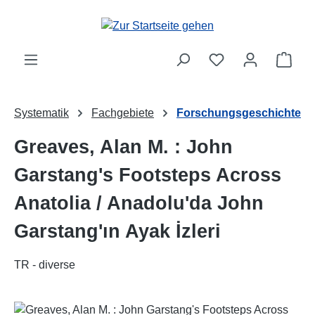
Zum Hauptinhalt springen
Ware
Systematik
Fachgebiete
Forschungsgeschichte
Greaves, Alan M. : John
Garstang's Footsteps Across
Anatolia / Anadolu'da John
Garstang'ın Ayak İzleri
TR - diverse
Bildergalerie überspringen