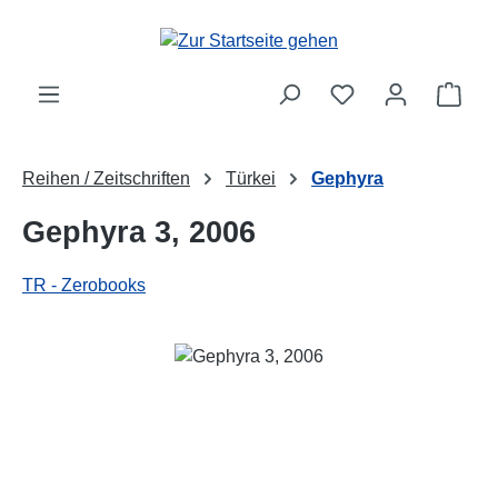
Zum Hauptinhalt springen
Ware
Reihen / Zeitschriften
Türkei
Gephyra
Gephyra 3, 2006
TR - Zerobooks
Bildergalerie überspringen