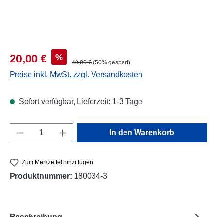
Verkaufspreis:
%
20,00 €
Regulärer Preis:
40,00 €
(50% gespart)
Preise inkl. MwSt. zzgl. Versandkosten
Sofort verfügbar, Lieferzeit: 1-3 Tage
Produkt Anzahl: Gib den gewünschten Wert e
In den Warenkorb
Zum Merkzettel hinzufügen
Produktnummer:
180034-3
Beschreibung