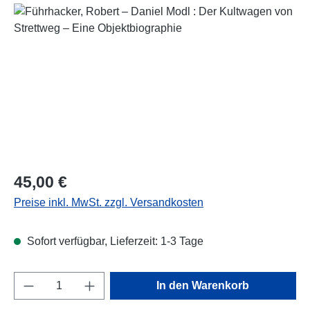
Bildergalerie überspringen
Regulärer Preis:
45,00 €
Preise inkl. MwSt. zzgl. Versandkosten
Sofort verfügbar, Lieferzeit: 1-3 Tage
Produkt Anzahl: Gib den gewünschten Wert e
In den Warenkorb