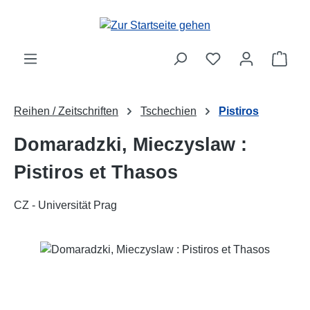
Zum Hauptinhalt springen
Ware
Reihen / Zeitschriften
Tschechien
Pistiros
Domaradzki, Mieczyslaw :
Pistiros et Thasos
CZ - Universität Prag
Bildergalerie überspringen