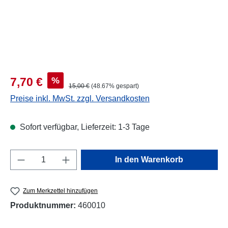
Verkaufspreis:
%
7,70 €
Regulärer Preis:
15,00 €
(48.67% gespart)
Preise inkl. MwSt. zzgl. Versandkosten
Sofort verfügbar, Lieferzeit: 1-3 Tage
Produkt Anzahl: Gib den gewünschten Wert e
In den Warenkorb
Zum Merkzettel hinzufügen
Produktnummer:
460010