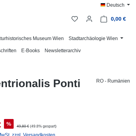
Deutsch
0,00 €
Ware
turhistorisches Museum Wien
Stadtarchäologie Wien
chriften
E-Books
Newsletterarchiv
ntrionalis Ponti
RO - Rumänien
s:
€
%
Regulärer Preis:
49,80 €
(49.8% gespart)
 MwSt. zzgl. Versandkosten