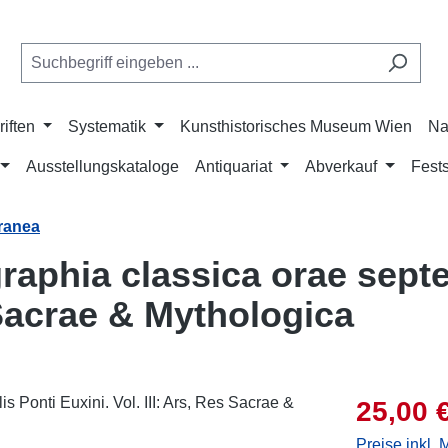
riften
Systematik
Kunsthistorisches Museum Wien
Na
Ausstellungskataloge
Antiquariat
Abverkauf
Fests
rranea
graphia classica orae septe
s Sacrae & Mythologica
Verkaufsprei
25,00 
Preise inkl.