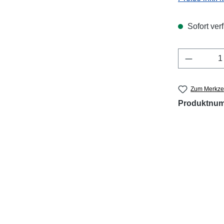
Sofort verf
Produkt 
Zum Merkzet
Produktnu