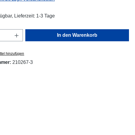
ügbar, Lieferzeit: 1-3 Tage
Anzahl: Gib den gewünschten Wert ein oder
In den Warenkorb
tel hinzufügen
mmer:
210267-3