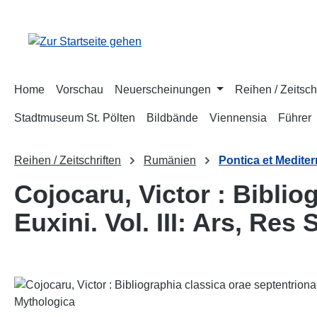
m Hauptinhalt springen
Zur Suche springen
Zur Hauptnavigation springen
Home
Vorschau
Neuerscheinungen
Reihen / Zeitsch
Stadtmuseum St. Pölten
Bildbände
Viennensia
Führer
Reihen / Zeitschriften
Rumänien
Pontica et Medite
Cojocaru, Victor : Biblio
Euxini. Vol. III: Ars, Re
Bildergalerie überspringen